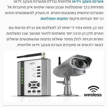
מערכת מעקב וידאו
אלחוטית נבדלת ממערכת מעקב וידאו
ניגודיות כהה
brightness_low
מסורתית בכך שהמצלמות שבהן נעשה שימוש אינן מחוברות אל
המערכת הראשית באמצעות חוטים. זה מעניק למשתמשים חופש
הוסף קו תחתון לקישורים
format_underlined
רב יותר מבחינת מיקומי
התקנת המצלמות
.
סמן קישורים
font_download
כמו כן, פחות צפוי כי ישימו לב למצלמות אם הן לא מגיעות עם
חוטים ולכן הן הרבה יותר מתאימות לניטור ממושך שבו המצלמות
לאפס את כל האפשרויות
cached
נותרות חבויות. להלן מספר שאלות נפוצות שמשתמשים שואלים
כאשר רוכשים או מתקינים מערכת מעקב וידאו אלחוטית.