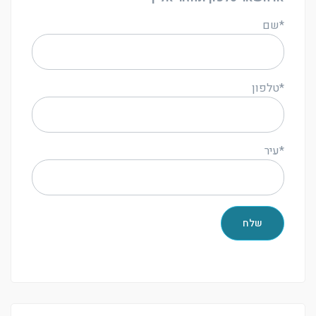
*שם
*טלפון
*עיר