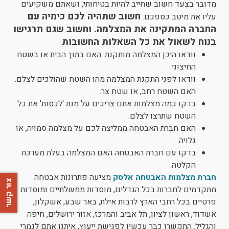
מדובר בצעד חשוב שחייב להיות בטיחותי, ושאתם משקיעים
חשוב שתהיה לכם כימיה עם
עליו את מיטב כספכם.
החברה המתקינה את המצלמה. וחשוב שגם תרגישו
בנוח לשאול את כל השאלות החשובות
וודאו היכן המצלמה מותקנת. האם בתוך הבית או בשטח
החיצוני.
וודאו לפני התקנת המצלמה מהו השטח שהולכים לצלם.
האם השטח רחב, או שטח צר.
בדקו כמה מצלמות אתם צריכים על מנת 'לכסות' את כל
השטח שתרצו לצלם.
האם חברת האבטחה ממליצה לכם על מצלמה סמויה, או
גלויה.
בדקו עם חברת האבטחה האם המצלמה בעלת מערכת
הקלטה.
חברת מצלמות האבטחה אלסק
מציעה פתרונות אבטחה
צור קשר
מתקדמים לחברות בכל הגדלים, מוסדות ממשלתיים ומוסדות
פרטיים בכל רחבי הארץ לרבות אילת, באר שבע, אשקלון,
אשדוד, ראשון לציון, תל אביב והמרכז, אזור ירושלים, חיפה
והגליל. התקשרו כבר עכשיו לפגישת ייעוץ, איתנו אתם לגמרי