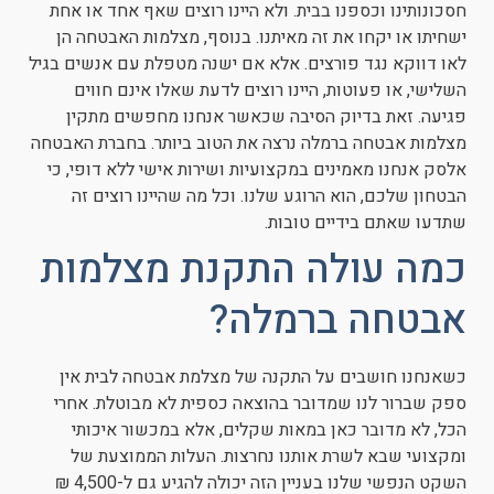
חסכונותינו וכספנו בבית. ולא היינו רוצים שאף אחד או אחת
ישחיתו או יקחו את זה מאיתנו. בנוסף, מצלמות האבטחה הן
לאו דווקא נגד פורצים. אלא אם ישנה מטפלת עם אנשים בגיל
השלישי, או פעוטות, היינו רוצים לדעת שאלו אינם חווים
פגיעה. זאת בדיוק הסיבה שכאשר אנחנו מחפשים מתקין
מצלמות אבטחה ברמלה נרצה את הטוב ביותר. בחברת האבטחה
אלסק אנחנו מאמינים במקצועיות ושירות אישי ללא דופי, כי
הבטחון שלכם, הוא הרוגע שלנו. וכל מה שהיינו רוצים זה
שתדעו שאתם בידיים טובות.
כמה עולה התקנת מצלמות
אבטחה ברמלה?
כשאנחנו חושבים על התקנה של מצלמת אבטחה לבית אין
ספק שברור לנו שמדובר בהוצאה כספית לא מבוטלת. אחרי
הכל, לא מדובר כאן במאות שקלים, אלא במכשור איכותי
ומקצועי שבא לשרת אותנו נחרצות. העלות הממוצעת של
השקט הנפשי שלנו בעניין הזה יכולה להגיע גם ל-4,500 ₪