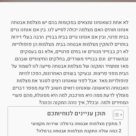
ניגודיות כהה
brightness_low
הוסף קו תחתון לקישורים
format_underlined
לא אחת כשאנחנו נמצאים במקומות בהם יש מצלמת אבטחה
סמן קישורים
אנחנו תוהים האם מצלמה יכולה לסייע לנו. בין אם אנחנו גרים
font_download
בבית פרטי, ובין אם אנחנו גרים בבית בבניין. הרבה בעלי דירות
לאפס את כל האפשרויות
cached
בוחרים להתקין מצלמות אבטחה בבית. מצלמות הן פופולריות
לא רק בבנייני מגורים או בתים פרטיים, אלא גם בעסקים
ובמשרדים. וגם בבנייני משרדים, בחלקים החיצוניים שבהם.
מאז ומתמיד התקנה של מצלמת אבטחה סייעה לנו לשמור על
הבית מפני פריצות. ובעיקר בשנים האחרונות, הפכו להיות
פופולריות מאד. אבל לפני שאנחנו רצים לסגור את מצלמת
האבטחה הראשונה שאנחנו רואים חשוב לדעת מספר דברים.
מומלץ לדעת ממה היא מורכבת, למה היא מסוגלת, מהם פערי
המחירים ולמה. ובכלל, איך נזהה התקנה נכונה?
תוכן עניינים לנוחיותכם
מתקין מצלמות אבטחה ברמלה: שירות מקצועי
כמה עולה התקנת מצלמות אבטחה ברמלה?