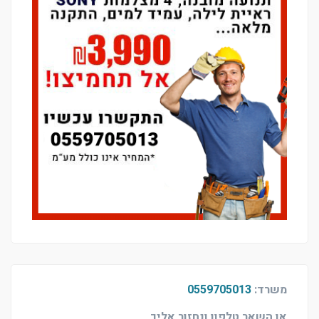
משרד:
0559705013
או השאר טלפון ונחזור אליך