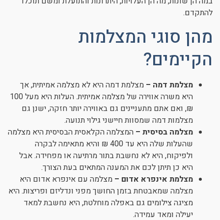
במה הן שונות, מה הן העלויות, היתרונות והתועלת ומשם תוכלו
להתקדם.
מהן סוגי המצלמות
הקיימים?
מצלמת דמה –
מצלמת דמה היא לא מצלמה אמיתית, אך
היא משרה אווירה של מצלמה אמיתית. העלות היא מעל 100
₪, ואם אתם מתעניינים גם באווירה יותר חזקה, ישנן גם
מצלמות דמה שמסוות חיישני גילוי תנועה.
מצלמה בסיסית –
המצלמה הקלאסית הבסיסית היא מצלמה
שהעלות שלה היא עד 400 ₪ והיא מתאימה לבקרה
ולפיקוח, היא לא נחשבת בתור מרתיעה או מפחידה. אבל
היא כן תיתן לכם את המענה המתאים בעת הצורך.
מצלמת אינפרא אדום –
מצלמה עם אינפרא אדום היא
מצלמה שמאבטחת בזמן החושך מפני ונדליזם ופריצות. היא
מציגה צילומים גם באפלה מוחלטת, היא נחשבת למאד
יעילה ומאד עמידה.