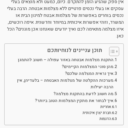
אין ספק שהגיע הזמן להתקדם. כיום, כמעט ולא מוצאים בעלי
ניגודיות כהה
brightness_low
עסקים או בעלי נכסים פרטיים ללא מצלמות אבטחה. הרבה בעלי
נכסים בוחרים באפשרות של מצלמות אבטח למיגון הבית או
הוסף קו תחתון לקישורים
format_underlined
המשרד, וזוהי אפשרות איכותית במיוחד וחדשנית. איפה רוכשים,
סמן קישורים
font_download
איזו מצלמה מתאימה לכם ואיך יודעים שאנחנו אכן מוגנים? הכל
כאן.
לאפס את כל האפשרויות
cached
תוכן עניינים לנוחיותכם
התקנת מצלמות אבטחה באזור עפולה – חשוב להתמגן
מהן סוגי המצלמות הקיימים?
איך נראית המצלמה שלכם?
מערכות ההקלטה של מצלמות האבטחה – בלעדיהן, אין
הרבה יעילות
מה חשוב לדעת בהתקנת מצלמה?
איך לבחור את מתקין המצלמות הטוב ביותר?
אחריות
חברת יצרן איכותית
הדגמות