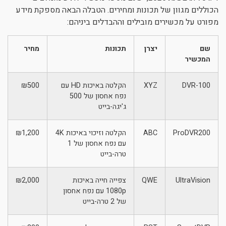
הכוללים מגוון של תכונות ומחירים. הטבלה הבאה מספקת מידע
ניגודיות כהה
brightness_low
מפורט על מכשירים מובילים וההבדלים ביניהם:
הוסף קו תחתון לקישורים
format_underlined
סמן קישורים
שם
יצרן
תכונות
מחיר
font_download
המכשיר
לאפס את כל האפשרויות
cached
DVR-100
XYZ
הקלטה באיכות HD עם
₪500
נפח אחסון של 500
ג'יגה-בייט
ProDVR200
ABC
הקלטה וזיכוי באיכות 4K
₪1,200
עם נפח אחסון של 1
טרה-בייט
UltraVision
QWE
צפייה חייה באיכות
₪2,000
1080p עם נפח אחסון
של 2 טרה-בייט