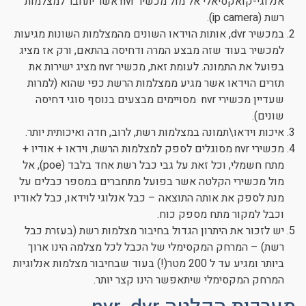
אנלוגי-קואקסיאלי אל מול מכשיר nvr אשר יתחבר למצלמות
רשת (ip camera).
במכשיר dvr, אותות הוידאו השונים מהמצלמות השונות מגיעות
למכשיר בעוד שזה מבצע המרה ודחיסה בהתאם, ורק אז מציג
בפועל את התמונה. לעומת זאת, מכשיר nvr מציג ישירות את
תזרים הוידאו אשר מגיע ממצלמות הרשת כפי שהוא (למרות
שעדיין מכשירי nvr מסויימים מבצעים בנוסף סוגי דחיסה
שונים).
איכות וידאו\תמונה במצלמות רשת, לרוב, חדה ואיכותית יותר.
מכשירי nvr מסוגלים לספק למצלמות הרשת, וידאו + אודיו +
מתח חשמלי, וכל זאת על גבי כבל רשת אחד בלבד (poe), אל
מול מכשירי הקלטה אשר בפועל מתחברים במספר כבלים על
מנת לספק את אותה התוצאה – כבל אנלוגי לוידאו, כבל לאודיו
וכבל למקור מתח מספק כוח.
יש לזכור את היתרון הגדול בחיבור מצלמות רשת (בעזרת כבל
רשת) – המרחק המקסימלי של הכבל לכל מצלמה הינו ארוך
ביותר ומגיע עד ל 200 מטר(!) בעוד שבחיבור מצלמות אנלוגיות
המרחק המקסימלי שיתאפשר הינו קצר יותר.