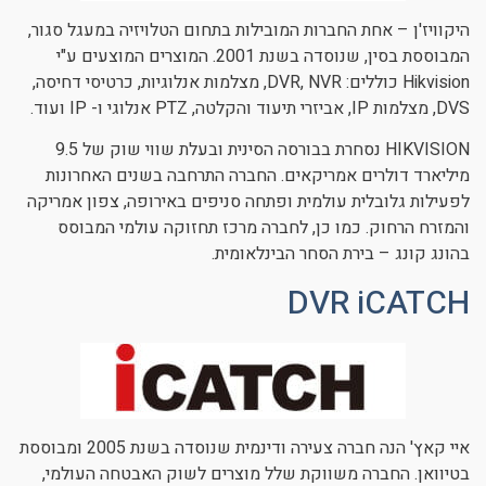
היקוויז'ן – אחת החברות המובילות בתחום הטלויזיה במעגל סגור,
המבוססת בסין, שנוסדה בשנת 2001. המוצרים המוצעים ע"י
Hikvision כוללים: DVR, NVR, מצלמות אנלוגיות, כרטיסי דחיסה,
DVS, מצלמות IP, אביזרי תיעוד והקלטה, PTZ אנלוגי ו- IP ועוד.
HIKVISION נסחרת בבורסה הסינית ובעלת שווי שוק של 9.5
מיליארד דולרים אמריקאים. החברה התרחבה בשנים האחרונות
לפעילות גלובלית עולמית ופתחה סניפים באירופה, צפון אמריקה
והמזרח הרחוק. כמו כן, לחברה מרכז תחזוקה עולמי המבוסס
בהונג קונג – בירת הסחר הבינלאומית.
DVR iCATCH
איי קאץ' הנה חברה צעירה ודינמית שנוסדה בשנת 2005 ומבוססת
בטיוואן. החברה משווקת שלל מוצרים לשוק האבטחה העולמי,