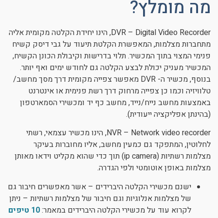
מה מומלץ?
DVR – Digital Video Recorder, הינו יחידת הקלטה מקומית אליה
מתחברות מצלמות, המאפשרת הקלטת תיעוד על גבי דיסק קשיח
פנימי המצוי בתוך המכשיר. תלוי בדרישות וקיבולת הכונן הקשיח,
המכשיר מעניק יכולת לבצע הקלטה גם לחודש ימים ואף יותר.
בנוסף, מכשיר ה- DVR מאפשר צפייה מקומית דרך מסך מחשב/
טלוויזיה וכמו כן צפייה מרחוק דרך רשת פנימית או אינטרנט
באמצעות מחשב נייח/נייד, מחשב כף יד ומכשירי הסמארטפון
(בהינתן אפליקציה ייעודית).
NVR – Network video recorder, הינו מכשיר עצמאי, רשתי
לחלוטין, המתפקד גם כמעין מחשב, אליו מחוברות בעיקר
מצלמות רשתיות (ip camera) תוך כדי שהוא מקליט וידאו מאותן
מצלמות באופן אוטומטי ולפי הגדרה.
ישנם מכשירי הקלטה היברידים – אשר מאפשרים חיבור גם
של מצלמות אנלוגיות וגם חיבור של מצלמות רשתיות – ניתן
לקרוא עוד על מכשירי הקלטה היברידים במאמר:
10 טיפים