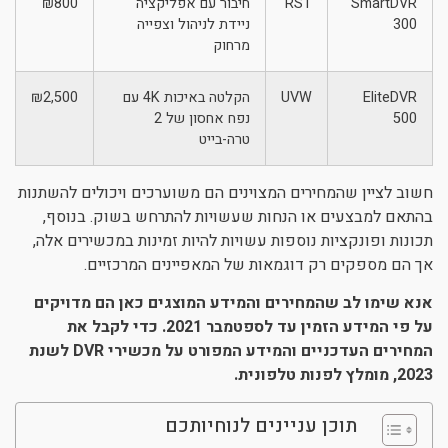
SmartDVR
RST
חיבור עם אפליקציה
₪800
300
ניידת לניהול וצפייה
מרחוק
EliteDVR
UVW
הקלטה באיכות 4K עם
₪2,500
500
נפח אחסון של 2
טרה-בייט
חשוב לציין שהמחירים המצוינים הם משוערכים ויכולים להשתנות
בהתאם למבצעים או הנחות שעשויות להתרחש בשוק. בנוסף,
תכונות ופונקציות נוספות עשויות להיות זמינות במכשירים אלה,
אך הם מספקים רק דוגמאות של המאפיינים המרכזיים.
אנא שימו לב שהמחירים והמידע המוצגים כאן הם מדויקים
על פי המידע הזמין עד לספטמבר 2021. כדי לקבל את
המחירים העדכניים והמידע המפורט על מכשירי DVR לשנת
2023, מומלץ לפנות טלפונית.
תוכן עניינים לנוחיותכם