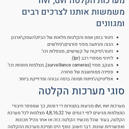
מערכות הקלטה nvr ,dvr
משמשות אותנו לצרכים רבים
ומגוונים
ניטור בזמן אמת והקלטות מלאות של הבית\העסק\ארגון.
הגנה והרתעה מפני פורצים\פולשים.
ניטור\פיקוח על קשישים, מטפלות וכו'.
לזיהוי מספרי רכב (lpr).
מעקב סמוי (survelliance cameras), מצלמות מוסוות וכו'.
ספירה ממוחשבת של סחורה.
אנליטיקה\ניתוח תמונה ברמה גבוהה ומדוייקת ביותר.
סוגי מערכות הקלטה
מערכות dvr, nvr מגיעות בתצורות די דומות, כך שמספר חיבורי
המצלמות מגיעים לפי דגמים של 4,8,16,32 מצלמות לכל מערכת
הקלטה, בעוד שכל מכשיר הקלטה כזה או אחר מכיל תכונות
ואפשרויות שונות. דבר חשוב נוסף הינו תמיכת מערכות ההקלטה