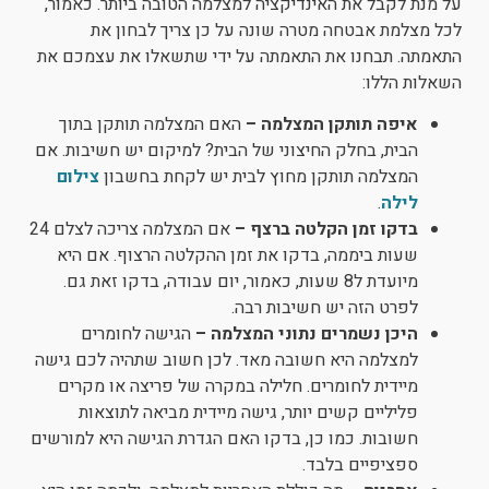
על מנת לקבל את האינדיקציה למצלמה הטובה ביותר. כאמור,
לכל מצלמת אבטחה מטרה שונה על כן צריך לבחון את
התאמתה. תבחנו את התאמתה על ידי שתשאלו את עצמכם את
השאלות הללו:
איפה תותקן המצלמה –
האם המצלמה תותקן בתוך
הבית, בחלק החיצוני של הבית? למיקום יש חשיבות. אם
המצלמה תותקן מחוץ לבית יש לקחת בחשבון
צילום
לילה
.
בדקו זמן הקלטה ברצף –
אם המצלמה צריכה לצלם 24
שעות ביממה, בדקו את זמן ההקלטה הרצוף. אם היא
מיועדת ל8 שעות, כאמור, יום עבודה, בדקו זאת גם.
לפרט הזה יש חשיבות רבה.
היכן נשמרים נתוני המצלמה –
הגישה לחומרים
למצלמה היא חשובה מאד. לכן חשוב שתהיה לכם גישה
מיידית לחומרים. חלילה במקרה של פריצה או מקרים
פליליים קשים יותר, גישה מיידית מביאה לתוצאות
חשובות. כמו כן, בדקו האם הגדרת הגישה היא למורשים
ספציפיים בלבד.