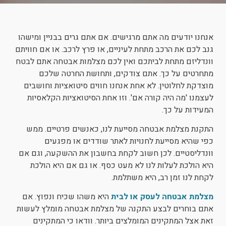
ניגודיות כהה
brightness_low
הוסף קו תחתון לקישורים
format_underlined
אנחנו יודעים מה אתם מרגישים. אם אתם גרים בבניין ומישהו
סמן קישורים
גנב לכם את הרכב מתחת לעיניים, או פרץ לרכב. או אם חוויתם
font_download
וונדליזם מתחת לביתכם ואין לכם מצלמות אבטחה אתם לבטח
לאפס את כל האפשרויות
cached
מתחרטים על כך. אתם צודקים, ותחושת החרטה שלכם
מוצדקת לחלוטין. לא אחת אנחנו חווים סיטואציות וחושבים
לעצמנו 'מה היה קורה אם'. וזו אחת הסיטואציות הקלאסיות
המעידות על כך.
התקנת מצלמת אבטחה מסייעת לנו, כאנשים פרטיים. ממש
כפי שהיא מסייעת לחנויות לאתר שודדים או מפגעים
וונדליסטיים. לכן חשוב לקחת בחשבון את ההשקעה, וגם אם
היא הולכת לעלות לנו לא מעט כסף. או גם אם היא הולכת
לקחת לנו זמן רב, היא משתלמת.
מצלמת אבטחה לעסק או לבית
היא משהו שכיח ונפוץ. אם
אתם בוחרים לבצע התקנה של מצלמת אבטחה מומלץ לעשות
זאת אצל המתקינים המומלצים ביותר. וודאו כי המתקינים