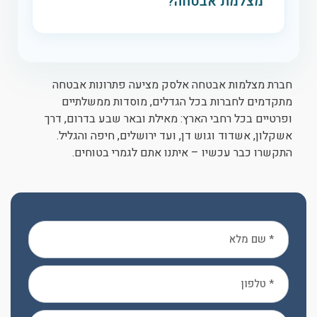
מצלמת אבטחה?
מקצועי בלוד או בכל מקום אחר יעילה מאוד
להרתעה. גורמים עבריינים נוטים להימנע
זמן ההתקנה יכול לנוע בין שעתיים לחמש
מביצוע פשעים באזורים מתועדים מחשש
שעות, תלוי בכמות המצלמות ובסוג המערכת
לזיהוי, ולכן המצלמה מהווה קו הגנה ראשון
שבחרתם (לעסק קטן, גדול או לבית). במקרים
וקריטי.
חברת מצלמות אבטחה אלסק מציעה פתרונות אבטחה
אלו מומלץ להתאזר בסבלנות, שכן מדובר
מתקדמים לחברות בכל הגדלים, מוסדות ממשלתיים
ופרטיים בכל רחבי הארץ: מאילת ובאר שבע בדרום, דרך
במערכות שמשנות את איכות החיים לטובה
אשקלון, אשדוד וגוש דן, ועד ירושלים, חיפה והגליל.
ומעניקות ביטחון ארוך טווח.
התקשרו כבר עכשיו – איתנו אתם לגמרי בטוחים.