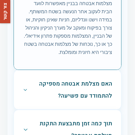
מצלמות אבטחה בבניין מאפשרות לוועד
צור קשר
הבית לעקוב אחר הנעשה בשטח המשותף.
במידה וישנו וונדליזם, חניות שאינן חוקיות, או
צורך בפיקוח ומעקב על מערך הניקיון והניהול
של הבניין, המצלמות מספקות פתרון אידיאלי.
כך או כך, נוכחות של מצלמות אבטחה בשטח
ציבורי היא חיונית ומומלצת.
האם מצלמת אבטחה מספיקה
להתמודד עם פשיעה?
כמובן שעל מנת להתמודד עם פשיעה יש
להוסיף אלמנטים נוספים של מערכות
תוך כמה זמן מתבצעת התקנת
אבטחה, אך מצלמה המותקנת על ידי מתקין