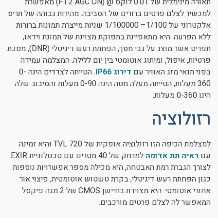
תאורה מינימלית של 0.01 לוקס @ (F1.2 AGC ON) מאפשרת
למכשיר לצלם פרטים ברורים של הסביבה. מהירות גבוהה של תריס
אלקטרוני של 1/100– 1/100000 שניות מייצרת תמונות ברורות
ללא הפרעה. היא מתאפיינת בתפוקת מצוינת של תמונת וידאו,
תפריט אשר מוצג על גבי מסך, הפחתת רעש דיגיטלי (DNR), מסכת
פרטיות, איפול, ומיתוג אוטומטי בין יום ללילה. המצלמה עמידה
בפני תנאי מזג האוויר עם
דירוג IP66
. הטייתה לצדדים הינה 0-
360 מעלות, הטייתה מעלה מטה הינה 0-90 מעלות והסיבוב שלה
הינו 0-360 מעלות.
רזולוציה
למצלמת הכיפה הזו רזולוציה אופקית של 720 TVL והיא זמינה
עם
ראיה תת אדומה
למרחק של 40 מטרים עם טכנולוגיית EXIR.
לצורך הגברת רמת האבטחה, היא מכילה מספר אפשרויות נוספות
כגון הפחתת רעש דיגיטלי, בקרת טשטוש אוטומטית, פיצוי אור
אחורי אוטומטי. היא מצוידת בחיישן CMOS של 2 מגה פיקסל
המאפשר לה לצלם פרטים מורכבים.