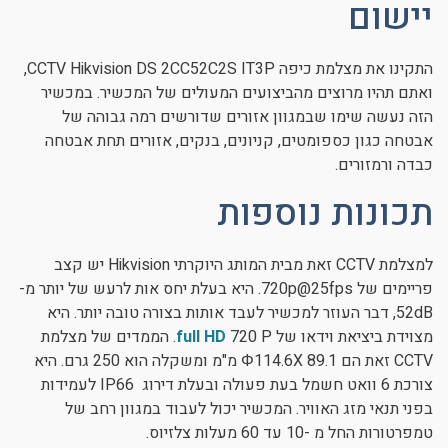
יישום
התקינו את מצלמת כיפה CCTV Hikvision DS 2CC52C2S IT3P,
ואתם תהיו מרוצים מהביצועים המעולים של המכשיר. במכשיר
הזה נעשה שימו שבמגוון אזורים שדורשים רמה גבוהה של
אבטחה כגון כספומטים, קניונים, בנקים, אזורים תחת אבטחה
כבדה ורמזורים.
תכונות נוספות
למצלמת CCTV זאת מבית המותג היוקרתי Hikvision יש קצב
פריימים של 720p@25fps. היא בעלת יחס אות לרעש של יותר מ-
52dB, דבר העוזר למכשיר לעבד אותות בצורה טובה יותר. היא
מצוידת ביציאת וידאו של
full HD
720 P. הממדים של מצלמת
CCTV זאת הם Φ114.6X 89.1 מ"מ ומשקלה הוא 250 גרם. היא
צורכת 6 וואט חשמל בעת פעולה ובעלת דירוג IP66 לעמידות
בפני תנאי מזג האוויר. המכשיר יכול לעבוד במגוון רחב של
טמפרטורות החל מ -10 עד 60 מעלות צלזיוס.