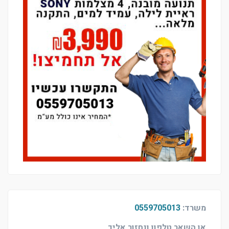
משרד:
0559705013
או השאר טלפון ונחזור אליך