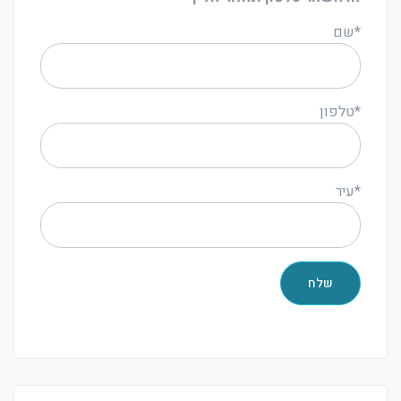
*שם
*טלפון
*עיר