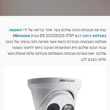
ניגודיות כהה
brightness_low
הוסף קו תחתון לקישורים
format_underlined
סמן קישורים
font_download
קחו את אבטחת הנכס שלכם צעד אחד קדימה על ידי
השקעה
לאפס את כל האפשרויות
cached
במצלמת כיפה
דגם DS 2CC52C2S IT3P מבית
Hikvision
.
מצלמת האבטחה הנהדרת הזאת אשר מציעה רמה גבוהה של הגנה
עבור הנכס שלכם היא האפשרות הטובה ביותר לניטור השטח
שלכם. זאת מערכת אבטחה משתלמת מבחינת עלות תועלת אשר
זמינה בצבע לבן.