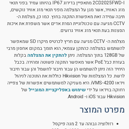
2CD2025FWD-I מתאפיין בדירוג IP67 בהיותו עמיד בפני תנאי
מזג האוויר, אשר מגן על המצלמה מפני תנאי מזג אוויר נוקשים,
תיבה עמידה זאת מאפשרת התקנה בחוץ. כמו כן, מצלמת ה-
CCTV מגיעה עם טכנולוגיית הסרת אדים אשר משפרת את איכות
הסצנות בעת תנאי מזג אוויר גרועים.
מצלמת ה- CCTV מגיעה עם חריץ לכרטיס מיקרו SD שמאפשר
להשתמש במצלמה כהתקן עצמאי, הוא תומך במקום אחסון מרבי
של 128GB בתוך המצלמה. ניתן
להתקין את המצלמה
בקלות
בעזרת כבל PoE אשר מאפשר התקנה פשוטה ומהירה. בכבל
היחיד הזה ניתן להשתמש הן עבור חיבור לחשמל והן עבור חיבור
לרשת. כל המצלמות של Hikvision כוללות את התוכנה לניהול
וידאו iVMS-4200. היא מעניקה למשתמשים אפשרות של צפייה
רחוקה בוידאו על ידי
שימוש באפליקציית המובייל
של
Hikvision עבור iOS ו- Android.
מפרט המוצר
רזולוציה גבוהה עד 2 מגה פיקסל