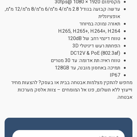
מקסימום 1920 × 1080 @30fps
עדשה קבועה בגודל 2.8 מ"מ/4 מ"מ/6 מ"מ/8 מ"מ/12 מ"מ,
אופציונלית
תאורה נמוכה במיוחד
H.265, H.265+, H.264+, H.264
טווח דינמי רחב של 120dB
הפחתת רעש דיגיטלי 3D
DC12V & PoE (802.3af)
טווח ראיה תת אדומה: עד 30 מטרים
תמיכה באחסון מובנה, עד 128GB
IP67
מחפש להתקין מצלמות אבטחה בבית או בעסק? להצעות מחיר
וייעוץ ללא תשלום, פנו אל המומחים – צוות אלסק מערכות
אבטחה.