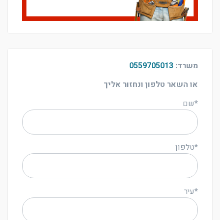
משרד:
0559705013
או השאר טלפון ונחזור אליך
*שם
*טלפון
*עיר