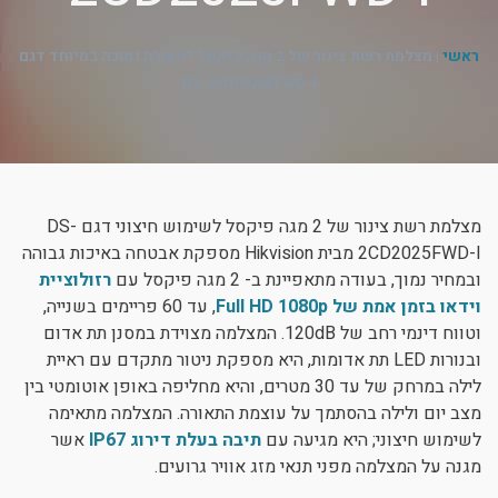
ניגודיות כהה
brightness_low
ראשי
|
מצלמת רשת צינור של 2 מגה פיקסל לתאורה נמוכה במיוחד דגם
הוסף קו תחתון לקישורים
format_underlined
DS-2CD2025FWD-I
סמן קישורים
font_download
לאפס את כל האפשרויות
cached
מצלמת רשת צינור של 2 מגה פיקסל לשימוש חיצוני דגם DS-
2CD2025FWD-I מבית Hikvision מספקת אבטחה באיכות גבוהה
ובמחיר נמוך, בעודה מתאפיינת ב- 2 מגה פיקסל עם
רזולוציית
וידאו בזמן אמת של Full HD 1080p
, עד 60 פריימים בשנייה,
וטווח דינמי רחב של 120dB. המצלמה מצוידת במסנן תת אדום
ובנורות LED תת אדומות, היא מספקת ניטור מתקדם עם ראיית
לילה במרחק של עד 30 מטרים, והיא מחליפה באופן אוטומטי בין
מצב יום ולילה בהסתמך על עוצמת התאורה. המצלמה מתאימה
לשימוש חיצוני; היא מגיעה עם
תיבה בעלת דירוג IP67
אשר
מגנה על המצלמה מפני תנאי מזג אוויר גרועים.