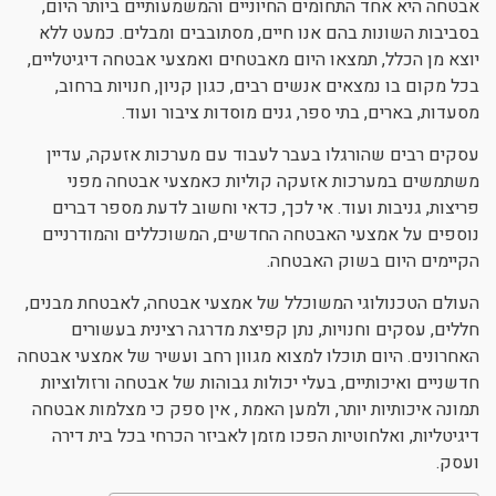
אבטחה היא אחד התחומים החיוניים והמשמעותיים ביותר היום,
ניגודיות כהה
brightness_low
בסביבות השונות בהם אנו חיים, מסתובבים ומבלים. כמעט ללא
יוצא מן הכלל, תמצאו היום מאבטחים ואמצעי אבטחה דיגיטליים,
הוסף קו תחתון לקישורים
format_underlined
בכל מקום בו נמצאים אנשים רבים, כגון קניון, חנויות ברחוב,
סמן קישורים
font_download
מסעדות, בארים, בתי ספר, גנים מוסדות ציבור ועוד.
עסקים רבים שהורגלו בעבר לעבוד עם מערכות אזעקה, עדיין
לאפס את כל האפשרויות
cached
משתמשים במערכות אזעקה קוליות כאמצעי אבטחה מפני
פריצות, גניבות ועוד. אי לכך, כדאי וחשוב לדעת מספר דברים
נוספים על אמצעי האבטחה החדשים, המשוכללים והמודרניים
הקיימים היום בשוק האבטחה.
העולם הטכנולוגי המשוכלל של אמצעי אבטחה, לאבטחת מבנים,
חללים, עסקים וחנויות, נתן קפיצת מדרגה רצינית בעשורים
האחרונים. היום תוכלו למצוא מגוון רחב ועשיר של אמצעי אבטחה
חדשניים ואיכותיים, בעלי יכולות גבוהות של אבטחה ורזולוציות
תמונה איכותיות יותר, ולמען האמת , אין ספק כי מצלמות אבטחה
דיגיטליות, ואלחוטיות הפכו מזמן לאביזר הכרחי בכל בית דירה
ועסק.