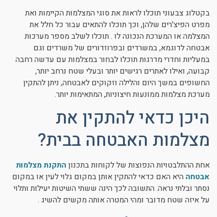
בקטלוג צבעוני תוכלו לראות את סוגי המצלמות הקיימות ואת
מפרט הפיצ'רים שלהן, וכך תוכלו להתאים עבור כל חלל את
המצלמה או המערכת הנכונה לו . תוכלו לשלב מספר מערכות
אבטחה לדוגמא, במשרדים ובפרוזדורים של משרדים וגם
במעליות וחדרי מדרגות תוכלו לבחור במצלמות עם עדשה רחבה
קבועה, ואילו לאתרים רגישים יותר ובעלי שטח נרחב יותר,
החשופים במשך היום והלילה וזקוקים לאבטחה, ניתן להתקין
מערכת מצלמות ממונעות חיצוניות, המתאימות יותר.
היכן כדאי להתקין את
מצלמות האבטחה בבית?
אחת ההתלבטויות הנפוצות של לקוחות בתכנון
התקנת מצלמות
אבטחה
היא האם כדאי להתקין אותן במקום גלוי לעין או במקום
נסתר ובלתי נראה. התשובה לכך הינה ששתי השיטות יעילות ותלוי
על איזה שטח מדובר ומהי המטרה אותה מקשים להשיג .