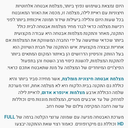
היום נמצאת בשימוש נפוץ ביותר, מצלמת אבטחה אלחוטיות
חיצוניות עם ראיית לילה, מצלמה זו, מכסה את האזור המאובטח
בכל שעות היום והלילה ביעילות שידור תמונה איכותית ביותר.לפני
רכישת מצלמה כדאי לברר מחיר מצלמות אבטחה לבית כולל
התקנה, מאחר והתקנת מצלמות אבטחה היא עבודה מקצועית
ביותר שכדאי שתיעשה על ידי החברה המשווקת את המצלמות אם
אחריות ובצורה מקצועית. איש ההתקנה של חברת השיווק הוא
בעל הוותק והניסיון הדרושים הן באיתור המקום המתאים ביותר
להתקנת המצלמות, להשגת כיסוי מרב השטח והן בתפעול
הפיצ'רים המיוחדים של המצלמה על מנת שתאבטח אתכם כראוי.
מצלמת אבטחה חיצונית מומלצת
, אשר מחירה סביר ביותר והיא
כוללת גם התקנה בבית הלקוח היא לא מצלמה אחת, זוהי מערכת
שלמה הכוללת ארבע
מצלמות אינפרא אדום
, לראיית לילה
למרחק של עד ארבעים מטרים, המצלמות מוגנות מים וכוללות
עדשה רחבה המקיפה צילום של שטח רחב.
מערכת האבטחה מגיעה עם שמונה ערוצי הקלטה ברמה של
FULL
HD
וכוללת גם מיקרופונים. כאמור רצוי שאת ההתקנה יבצעו