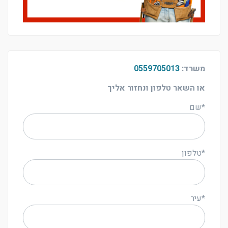
משרד:
0559705013
או השאר טלפון ונחזור אליך
*שם
*טלפון
*עיר