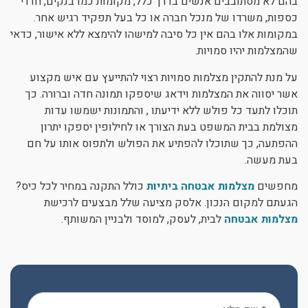
בהם לא מסתובבים אנשים בדרך כלל, מקומות כמו בנקים, חדרי
כספות, משרדו של מנכל חברה או כל בעל תפקיד רגיש אחר.
במקומות אלו בהם אין כל סיבה למישהו להימצא ללא אישור, כדאי
שהמצלמות יהיו סמויות.
על מנת להתקין מצלמות סמויות רצוי להתייעץ עם איש מקצוע
אשר יסווה את המצלמות וידאג שיספקו תמונה חדה וברורה. כך
תוכלו לתעד כל פולש ללא ידיעתו , והתמונות ישמשו עדות
מצולמת בבית המשפט בעת הצורך או לחילופין יספקו יתרון
ההפתעה, כך שתוכלו להפתיע את הפולש ולתפוס אותו על חם
בעת מעשה.
מחפשים
מצלמות אבטחה ביתיות
כולל התקנה במחיר לכל כיס?
הגעתם למקום הנכון. אלסק מציעה שלל מבצעים לרכישת
מצלמות אבטחה
לבית, לעסק, למוסד ולבניין המשותף.