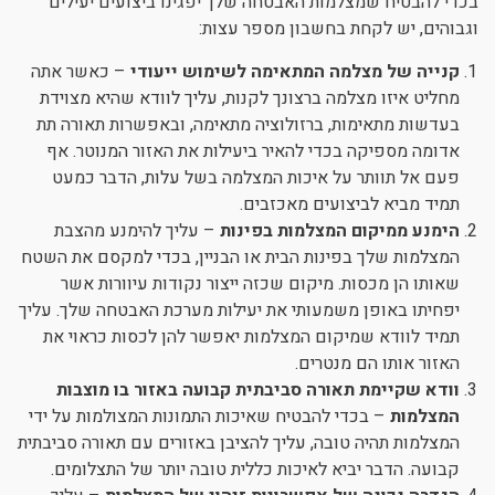
בכדי להבטיח שמצלמות האבטחה שלך יפגינו ביצועים יעילים
וגבוהים, יש לקחת בחשבון מספר עצות:
קנייה של מצלמה המתאימה לשימוש ייעודי
– כאשר אתה
מחליט איזו מצלמה ברצונך לקנות, עליך לוודא שהיא מצוידת
בעדשות מתאימות, ברזולוציה מתאימה, ובאפשרות תאורה תת
אדומה מספיקה בכדי להאיר ביעילות את האזור המנוטר. אף
פעם אל תוותר על איכות המצלמה בשל עלות, הדבר כמעט
תמיד מביא לביצועים מאכזבים.
הימנע ממיקום המצלמות בפינות
– עליך להימנע מהצבת
המצלמות שלך בפינות הבית או הבניין, בכדי למקסם את השטח
שאותו הן מכסות. מיקום שכזה ייצור נקודות עיוורות אשר
יפחיתו באופן משמעותי את יעילות מערכת האבטחה שלך. עליך
תמיד לוודא שמיקום המצלמות יאפשר להן לכסות כראוי את
האזור אותו הם מנטרים.
וודא שקיימת תאורה סביבתית קבועה באזור בו מוצבות
המצלמות
– בכדי להבטיח שאיכות התמונות המצולמות על ידי
המצלמות תהיה טובה, עליך להציבן באזורים עם תאורה סביבתית
קבועה. הדבר יביא לאיכות כללית טובה יותר של התצלומים.