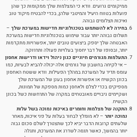
ממיקומים גרועים. וודא כי המצלמות שלך ממקומות כך שהן
פועלות בטווח היעיל והמיטבי שלהן, בכדי להבטיח מיקוד טוב
ואיכות תצלומים גבוהה.
בחירה לא להשתמש בטכנולוגיות חדישות במערכת שלך
–
תשלום גבוהה יותר עבור שימוש בטכנולוגיות חדישות במערכת
האבטחה שלך יספק ביצועים טובים יותר, אפשרויות מתקדמות
יותר, ובסופו של דבר יחסוך בעלויות פעולה ותחזוקה.
התעלמות מגורמים חיוניים כגון ניהול וידאו ודרישות אחסון
– אי לקיחה בחשבון של גורמים אלה יכולה להביא לבעיות, כמו
עומס תדיר על המערכת במהלך הפעילות. וודא ששטח האחסון
בכונן הקשיח או אפשרות אחסון בענן של המערכת שלך
מספיקים בכדי לצלם ולאחסן כמות מספקת של תמונות,
ושקיימים גיבויים מאובטחים במקרה של התרחשות כשל בכונן
הקשיח.
התקנה של מצלמות וחומרים באיכות נמוכה בשל עלות
נמוכה יותר
– לא מומלץ לבחור בעלות על פני איכות, מאחר
שלעתים קרובות הדבר יביא לכך שתצטרך לשלם סכום גבוה
יותר בהמשך, כאשר תנסה לשדרג את המערכת, ותגלה