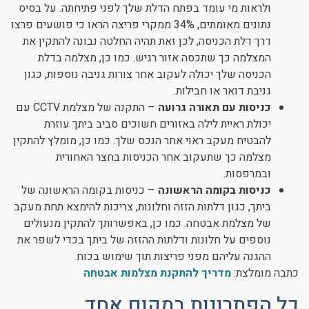
ולראות מי עומד בפתח הדלת שלך לפני פתיחתה. על בסיס
נתונים מאומתים, 34% ממקרי פריצה הראו כי פושעים פרצו
דרך דלת הכניסה, לכן זאת תהיה החלטה נבונה להתקין את
המצלמה כך שתכסה אזור רגיש. כמו כן, מצלמה בדלת
הכניסה שלך יכולה לעקוב אחר צורות גניבה נוספות, כגון
גניבת דואר או חבילות.
כניסות עם תאורה גרועה
– התקנה של מצלמת CCTV עם
יכולת ראיית לילה באזורים חשוכים סביב ביתך עוזרת
להבטיח מעקב ראוי אחר הנכס שלך. כמו כן, מומלץ להתקין
מצלמה כך שתעקוב אחר הכניסות בחצר האחורית
ובמרפסות.
כניסות בקומה הראשונה
– כניסות בקומה הראשונה של
ביתך, כגון דלתות הזזה וחלונות, צריכות להימצא תחת מעקב
של מצלמת אבטחה. כמו כן, באפשרותך להתקין מנעולים
נוספים על חלונות ודלתות ההזזה של ביתך בכדי לשפר את
ההגנה עליהם מפני פריצות תוך שימוש בכוח.
כתבה מומלצת:
מדריך להתקנת מצלמות אבטחה
כל הפתרונות במקום אחד