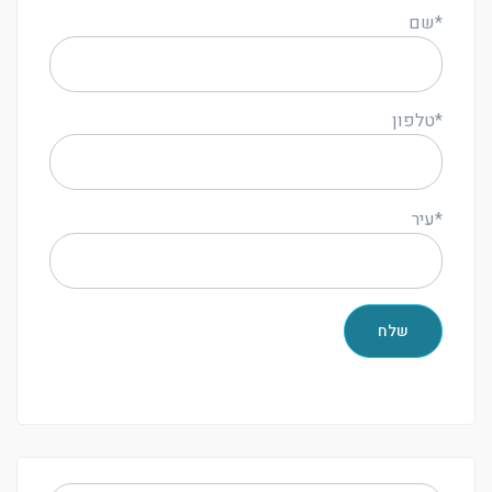
*שם
*טלפון
*עיר