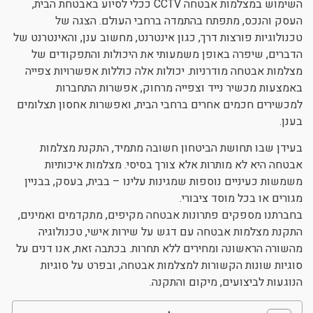
השימוש במצלמות אבטחה CCTV ככלי לסיוע באבטחת הבית,
ניגודיות כהה
brightness_low
העסק והנכס, מתפתח בהתמדה ברחבי העולם. הצגה של
טכנולוגיות פורצות דרך, כגון אינטרנט, מחשוב ענן, והאינטרנט של
הוסף קו תחתון לקישורים
format_underlined
הדברים, שיפרה באופן משמעותי את היכולות והתפקודים של
סמן קישורים
font_download
מצלמות אבטחה מודרניות. יכולות אלה כוללות אפשרויות צפייה
באמצעות מכשיר נייד וצפייה מרחוק, אפשרות התחברות
לאפס את כל האפשרויות
cached
למכשירים חכמים אחרים ברחבי הבית, ואפשרות אחסון תצלומים
בענן.
בעידן שבו תחושת הביטחון חשובה מתמיד, התקנת מצלמות
אבטחה היא לא מותרות אלא צורך בסיסי. מצלמות איכותיות
משמשות כעיניים נוספות שמגינות עלינו – בבית, בעסק, בבניין
מגורים או בכל מוסד ציבורי.
בחברתנו מספקים פתרונות אבטחה מקיפים, מתקדמים ואמינים,
התקנת מצלמות אבטחה עם דגש על שירות אישי, טכנולוגיה
מהשורה הראשונה ומחירים ללא תחרות. בכתבה זאת, אנו דנים על
סוגיות שונות הקשורות למצלמות אבטחה, ובפרט על סוגיות
הנוגעות לביצועים, מיקום והתקנה.