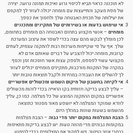
לא תוכננה כראוי תביא לכיסוי גרוע ואיכות תמונה גרועה. יצירה
של מפת מעקב והתייעצות עם מומחה יכולה לעזור לך למקסם
את יעילותה של תכנית האבטחה שלך ולחסוך את כספך.
אי שימוש בדעות או בשירותים של מתקינים ומתכננים
מומחים
– אנשי מקצוע בתחום האבטחה הם מומחים בתחומם,
לכן מומלץ לבקש מהם עצה בכדי לשפר את עיצוב המערכת
שלך. אף על פי שקיימות מערכות רבות להתקנה עצמית, לעתים
קרובות, מומחה יכול להצביע על דברים שאותם אדם לא
מקצועי עשוי לפספס, ולספק עצות אשר חוסכות זמן וכסף.
במקרה של התקנות מורכבות, מתקינים מומחים יכולים לעזור
לך להשלים את העבודה במהירות ולקבל תוצאות טובות יותר.
אי לקיחה בחשבון של מיקום השמש ומכשולים אפשריים
– עליך לבצע בדיקה חזותית בקו הראייה בכדי לזהות מכשולים
אפשריים במקום ההתקנה המוצע של כל מצלמה. כמו כן, עליך
לוודא שמוקד המצלמה לא יושפע מאור מסנוור כתוצאה
מהשמש בשעות שונות במהלך היום.
הצבת המצלמות במקום יותר מדי גבוה
– הצבת מצלמות
במקומות גבוהים מדי מהווה טעות. יש לבצע בדיקות מתאימות
ברחבי אזור הניטור, ויש לסקור את התצלומים בכדי להימנע