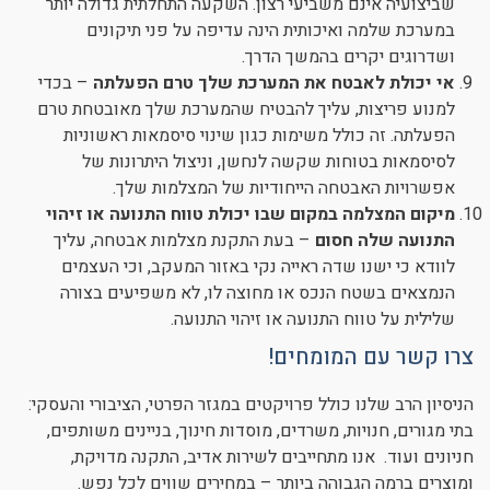
שביצועיה אינם משביעי רצון. השקעה התחלתית גדולה יותר
במערכת שלמה ואיכותית הינה עדיפה על פני תיקונים
ושדרוגים יקרים בהמשך הדרך.
אי יכולת לאבטח את המערכת שלך טרם הפעלתה
– בכדי
למנוע פריצות, עליך להבטיח שהמערכת שלך מאובטחת טרם
הפעלתה. זה כולל משימות כגון שינוי סיסמאות ראשוניות
לסיסמאות בטוחות שקשה לנחשן, וניצול היתרונות של
אפשרויות האבטחה הייחודיות של המצלמות שלך.
מיקום המצלמה במקום שבו יכולת טווח התנועה או זיהוי
התנועה שלה חסום
– בעת התקנת מצלמות אבטחה, עליך
לוודא כי ישנו שדה ראייה נקי באזור המעקב, וכי העצמים
הנמצאים בשטח הנכס או מחוצה לו, לא משפיעים בצורה
שלילית על טווח התנועה או זיהוי התנועה.
צרו קשר עם המומחים!
הניסיון הרב שלנו כולל פרויקטים במגזר הפרטי, הציבורי והעסקי:
בתי מגורים, חנויות, משרדים, מוסדות חינוך, בניינים משותפים,
חניונים ועוד. אנו מתחייבים לשירות אדיב, התקנה מדויקת,
ומוצרים ברמה הגבוהה ביותר – במחירים שווים לכל נפש.