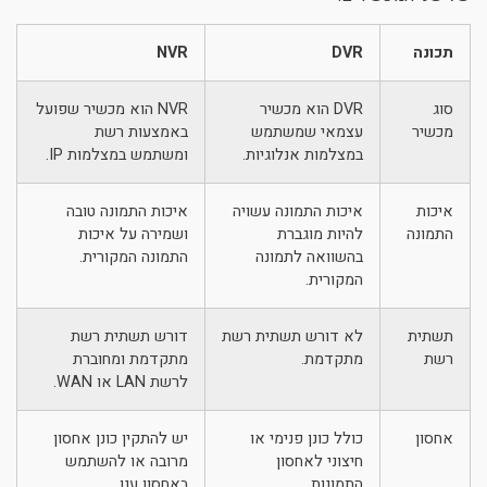
ניגודיות כהה
brightness_low
תכונה
DVR
NVR
הוסף קו תחתון לקישורים
format_underlined
סמן קישורים
font_download
סוג
DVR הוא מכשיר
NVR הוא מכשיר שפועל
מכשיר
עצמאי שמשתמש
באמצעות רשת
לאפס את כל האפשרויות
במצלמות אנלוגיות.
ומשתמש במצלמות IP.
cached
איכות
איכות התמונה עשויה
איכות התמונה טובה
התמונה
להיות מוגברת
ושמירה על איכות
בהשוואה לתמונה
התמונה המקורית.
המקורית.
תשתית
לא דורש תשתית רשת
דורש תשתית רשת
רשת
מתקדמת.
מתקדמת ומחוברת
לרשת LAN או WAN.
אחסון
כולל כונן פנימי או
יש להתקין כונן אחסון
חיצוני לאחסון
מרובה או להשתמש
התמונות.
באחסון ענן.