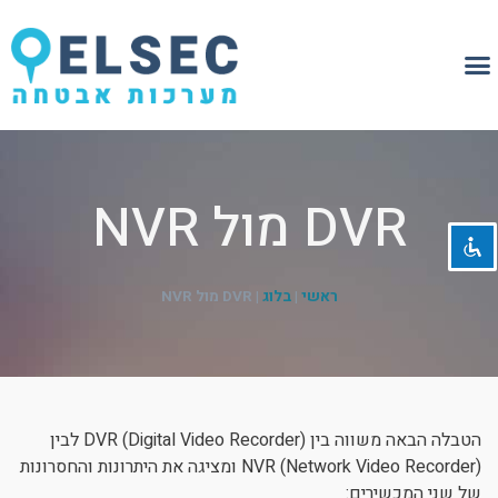
השבת את ההבזקים
visibility_off
DVR מול NVR
סמן כותרות
title
צבע רקע
settings
זום (הקטנה)
zoom_out
ראשי
|
בלוג
|
DVR מול NVR
זום (הגדלה)
zoom_in
הקטנת גופן
remove_circle_outline
הגדלת גופן
add_circle_outline
הטבלה הבאה משווה בין DVR (Digital Video Recorder) לבין
גופן קריא
spellcheck
NVR (Network Video Recorder) ומציגה את היתרונות והחסרונות
ניגודיות בהירה
brightness_high
של שני המכשירים: