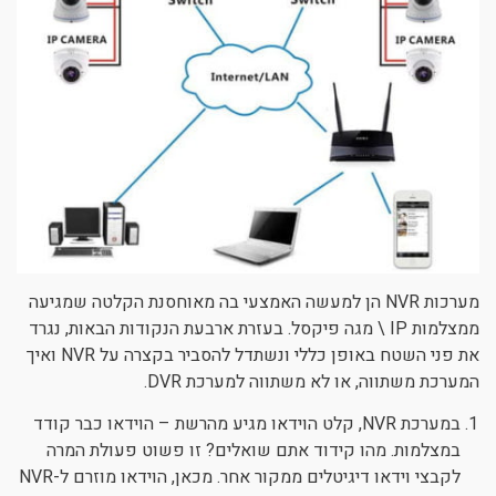
מערכות NVR הן למעשה האמצעי בה מאוחסנת הקלטה שמגיעה
ממצלמות IP \ מגה פיקסל. בעזרת ארבעת הנקודות הבאות, נגרד
את פני השטח באופן כללי ונשתדל להסביר בקצרה על NVR ואיך
המערכת משתווה, או לא משתווה למערכת DVR.
במערכת NVR, קלט הוידאו מגיע מהרשת – הוידאו כבר קודד
במצלמות. מהו קידוד אתם שואלים? זו פשוט פעולת המרה
לקבצי וידאו דיגיטלים ממקור אחר. מכאן, הוידאו מוזרם ל-NVR