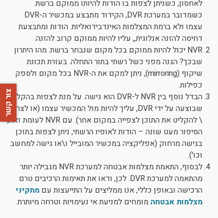
לאחסון, כשניתן לצפות בו הודות להיותו ממוקם ברשת.
כשמדובר במערכת DVR, הקידוד מתבצע במכשיר ה-DVR
עצמו ולא ברמת המצלמות האינדבידואליות. הודות ומתבצעת
דחיסה להזנה אנלוגית,, עליו להיות ממוקם קרוב להזנה.
NVR יכול להיות ממוקם בכל מקום שנבחר ברשת. מהו היתרון
שבכך? הגנה מפני כשל רשתי בתור התחלה. בעזרת תכונת
שיקוף (mirroring), ניתן למקם את ה-NVR בכל מקום ולספק
כפילות.
צור קשר
הבדל נוסף בין NVR ל-DVR הוא גישה. על מנת לצפות בהקלטה
שבוצעה על ידי DVR, עליך להיות מול המכשיר עצמו (או לצרוב
\ להקליט את התוכן לצפייה במקום אחר). עם NVR לעומת זאת,
הסיפור מעט שונה – הודות לאופיו הרשתי, ניתן לצפות בתוכן
בגישה מרחוק (אפליקציה במכשיר המובייל ו\או גישה למחשב
וכו').
לבסוף, התאמת מצלמות אבטחה למערכת NVR מגבילה יותר
מהתאמה למערכת DVR. לכן, ודאו את תאימות הרכיבים טרם
הרכישה ובאופן כללי, אנו ממליצים על התייעצות עם
מתקיני
מצלמות אבטחה
מומחים למניעת אי נעימויות וטרחה מיותרת.