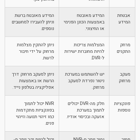
אבטחת
המידע מאובטח
המידע מאובטח ברשת
המידע
באמצעות הכונן הפנימי
וניתן להעבירו למחשבים
או החיצוני.
נוספים.
מרחק
המצלמות צריכות
ניתן להתקין מצלמות
התקנים
להיות מחוברות ישירות
מרחוק על ידי חיבור
ל-DVR.
לרשת.
מעקב
יש להשתמש במערכת
ניתן למעקב מרחוק דרך
מרחוק
ניטור נפרדת למעקב
הרשת או באמצעות
מרחוק.
אפליקציה בטלפון נייד.
פונקציות
חלק מה-DVR יכולים
NVR יכול לתמוך
נוספות
לתמוך במערכת
בפונקציות מתקדמות
אזעקה ובכיסוי אודיו.
כמו זיהוי תנועה וזיהוי
פנים.
מחיר
נמוך יותר מ-NVR.
יכול להיות יקר יותר מ-