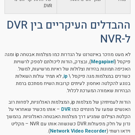
DVR.
ההבדלים העיקריים בין DVR
ל-NVR
לא מעט מוזכר באינטרנט על הגדרות כמו מצלמות אבטחה ip ומגה
פיקסל (
Megapixel
), ובצדק, הודות ליכולתם לספק לרשויות
האכיפה תמונות בהירות וצלולות של ראיות מרשיעות, למשל.
כשדנים במצלמות מגה פיקסל \
ip
, לא תמיד עולות השאלות
בנוגע להקלטה ואחסון. לעיתים קרובות השיח מסתכם ברמת
הבהירות שאמורה המערכת לכלול.
הודות לעמיתיהן של מצלמות ip, המצלמות האנלוגיות, לפחות רוב
האנשים שמעו על מונחים כמו
DVR
– אותו מכשיר שאחראי על
הקלטת הצילום שמגיע דרך מצלמות האבטחה האנלוגיות. בהמשך
נדון על חלק מפעולות DVR כשנשווה אותו עם NVR – מקליט
וידאו רשתי (
Network Video Recorder
).