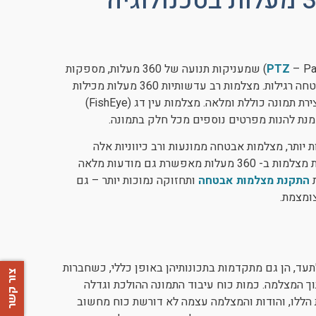
מצלמות אבטחה ממונעות 360 מעלות בטכנולוגיה
PTZ
– Pan-Tilt-Zoom) שמעניקות תנועה של 360 מעלות, מספקות
כיסוי רב יותר של אזורים נרחבים יותר מהשדה הצר של מצלמות אבטחה רגילות. מצלמות רב עדשותיות 360 מעלות מכילות
עדשות רבות ביחידה אחת שתופרות את התמונה לתמונה בודדת, ליצירת תמונה כוללת ומלאה. מצלמות עין דג (FishEye)
לות יותר, מצלמות אבטחה ממונעות ורב כיווניות אלה
יחליפו את מצלמות ה- PTZ הסטנדרטיות שלמדנו להכיר. טכנולוגיית מצלמות ב- 360 מעלות מאפשרת גם מודעות מלאה
ת
התקנת מצלמות אבטחה
ותחזוקה נמוכות יותר – גם
ומצמת.
תעד, הן גם מתקדמות בתכונותיהן באופן כללי, כשחברות
צור קשר
תוך המצלמה. כמות כוח עיבוד התמונה ההולכת וגדלה
הללו, והודות והמצלמה עצמה לא דורשת כוח מחשוב