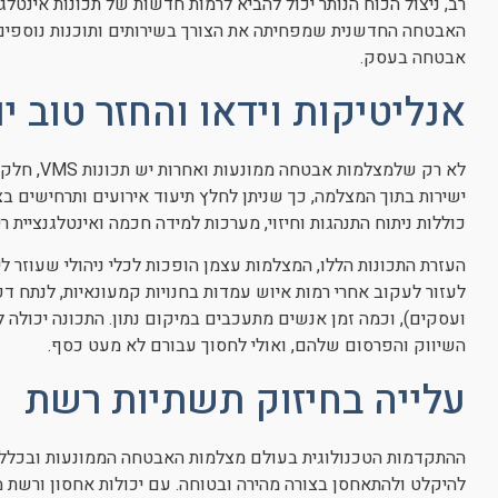
רב, ניצול הכוח הנותר יכול להביא לרמות חדשות של תכונות אינטל
האבטחה החדשנית שמפחיתה את הצורך בשירותים ותוכנות נוספים
אבטחה בעסק.
אנליטיקות וידאו והחזר טוב 
לא רק שלמצ
ישירות בתוך המצלמה, כך שניתן לחלץ תיעוד אירועים ותרחישים ב
כוללות ניתוח התנהגות וחיזוי, מערכות למידה חכמה ואינטלגנציית רי
העזרת התכונות הללו, המצלמות עצמן הופכות לכלי ניהולי שעוזר לי
לעזור לעקוב אחרי רמות איוש עמדות בחנויות קמעונאיות, לנתח דפו
ועסקים), וכמה זמן אנשים מתעכבים במיקום נתון. התכונה יכולה
השיווק והפרסום שלהם, ואולי לחסוך עבורם לא מעט כסף.
עלייה בחיזוק תשתיות רשת
ההתקדמות הטכנולוגית בעולם מצלמות האבטחה הממונעות ובכלל, 
להיקלט ולהתאחסן בצורה מהירה ובטוחה. עם יכולות אחסון ורשת 