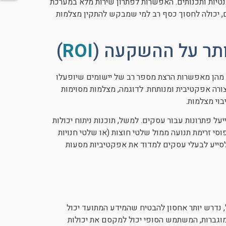
גנטיות ותכנותים. האפשרות לפתרון שירות מלא במערכת
, יכולה לחסוך כסף רב למי שמבקש להתקין מצלמות
יותר על ההשקעה (
ROI
)
למות אבטחה ממונעות ואחרות יש תכונות VMS, חלק מהן מאפשרות הרצת מספר רב של יישומים שיופעלו
צורה אפקטיבית ומנותחת. לדוגמה, מצלמות מסוימות
בוי מצלמות.
יעל פתרונות עבור עסקים. למשל, תוכנות ניתוח יכולות
סי זרימת תנועה ממול שלטי חוצות (או שלטי חנויות
 לסייע לבעלי עסקים למדוד את אפקטיביות מסעות
נדרש יותר אחסון להבטיח שהמידע המתועד יכול
מוגברות, המשתמש הסופי יכול למקסם את יכולות