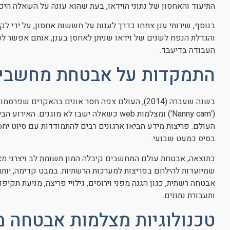
התיעוד והאחסון של נתוני הוידאו, בעת שהוא עונה על השאלה היכן
בנוסף, שירותי ענן צמחו כדרך לענות על חששות אחסון, על ידי לק
והגדלת הנפח לשנים של וידאו שניתן לאחסן בענן, אותם אפשר לנתח
העבודה בדיעבד.
התמקדות על אבטחת מחשבי
בשנה שעברה (2014), העולם צפה חסר אונים בהאקרים
('Nanny cam') ומצלמות web כשאלה ישבו לא מו
העולם. פריצות מידע הביאו ארגונים רבים להתמודדות עם סיוט יחס
בסיס כמעט שבועי.
שמיועדות להילחם בפריצות למערכות הרשתיות. במבט קדימה, יותר 
אבטחה רשתית, כגון הגנה מפני וירוסים, גילויי פריצה, מניעת תקי
ותעבורת נתונים.
טכנולוגיות מצלמות אבטחה מ