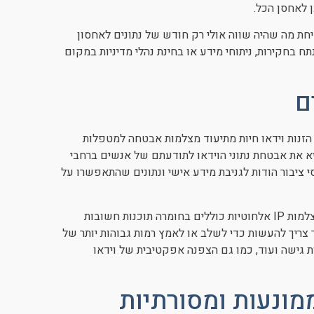
 לאחסן הכל.
יחת מה שהיה שווה אולי רק חודש של נתונים לאחסון
 בחקירות, ניתוחי מידע או בחינת נהלי מדיניות במקום
ם
 שפרסמו הזנות וידאו חיות מתיעוד מצלמות אבטחה למטפלות
גנים. האירוע הביא את אבטחת נתוני הוידאו לתודעתם של אנשים ברחבי
י ציבור הודות לגניבת מידע אישי ונתונים שהתאפשרו על
כתוצאה, אבטחת עולם המחשבים קיבלה המון תשומת לב ויצרני מצלמות IP אלחוטיות כוללים בחומרה תוכנות חשובות
צריך להעשות כדי לשלב או לאמץ רמות גבוהות יותר של
פות גישה ועוד, כמו גם הצפנה אפקטיבית של וידאו
מונעות ומסורתיות