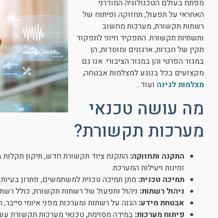
מפתח בעולם הטכנולוגיה המודרני
האחראי על תפעול, תחזוקה ופיתוח של
רשתות תקשורת, מערכות מחשוב
ותשתיות תקשורת. התפקיד חיוני לתפקוד
תקין של חברות, ארגונים ומוסדות, הן
במגזר הפרטי והן במגזר הציבורי. אנו גם
מקצועים בכל בנוגע למצלמות אבטחה,
מצלמות לגינה
ועוד…
מה עושה טכנאי
מערכות תקשורת?
התקנה ותחזוקה:
התקנת ציוד תקשורת חדש, תיקון תקלות ב
זמינות ויעילות המערכת.
תמיכה טכנית:
מתן תמיכה טכנית למשתמשים, פתרון בעיות 
ניהול רשתות:
ניהול ותפעול של רשתות תקשורת, כולל רשתות מקומיות (LAN) ורשתו
אבטחת מידע:
הגנה על רשתות ומערכות מפני איומי סייבר,
פיתוח מערכות:
במידה מסוימת, טכנאי מערכות תקשורת עשו