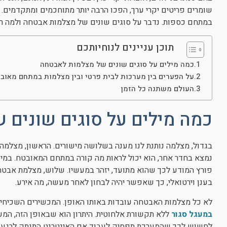
שומרים פריטים יקרי ערך, הפכו הרבה יותר מתוחכמים ומתקדמים.
במתחם כספות. נדבר על סוגים שונים של מצלמות אבטחה ולמה ר
תוכן עניינים לנוחיותכם
כמה מילים על סוגים שונים של מצלמות לאבטחה
על הפערים בין מערכות לבית פרטי ובין מצלמות במתחם מאוב
העולם משתנה כל הזמן
כמה מילים על סוגים שונים 
בגדול, מצלמה נותנת לנו מענה בשלושה מישורים. הראשון, מצלמ
נמצא בחדר אחר, הוא יכול לראות מה קורה במתחם המאובטח. במישו
פורץ המודע לכך שהוא מתועד, יזהר במעשיו. שלוש, מצלמת אבטחה
בענן וירטואלי, כך שאפשר יהיה לבחון לאחר מעשה, מה אירע.
לא כל מצלמות האבטחה עובדות באותו האופן. המכשירים השכיחים ב
במעגל סגור
ללא תקשורת אלחוטית. היתרון הוא שבאופן הזה, המער
לחשוש לכך שהמערכת תפסיק לעבוד אם האינטרנט התנתק לרגע. ה