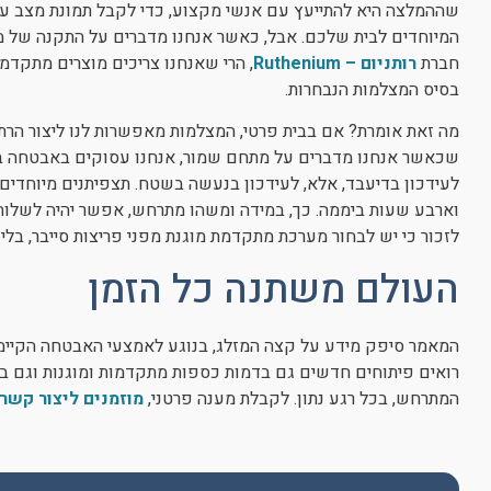
שההמלצה היא להתייעץ עם אנשי מקצוע, כדי לקבל תמונת מצב עד
המיוחדים לבית שלכם. אבל, כאשר אנחנו מדברים על התקנה של
חברת
רותניום – Ruthenium
, הרי שאנחנו צריכים מוצרים מתקדמ
בסיס המצלמות הנבחרות.
מה זאת אומרת? אם בבית פרטי, המצלמות מאפשרות לנו ליצור הרתע
שכאשר אנחנו מדברים על מתחם שמור, אנחנו עסוקים באבטחה בר
לעידכון בדיעבד, אלא, לעידכון בנעשה בשטח. תצפיתנים מיוחדי
וארבע שעות ביממה. כך, במידה ומשהו מתרחש, אפשר יהיה לשלוח 
לזכור כי יש לבחור מערכת מתקדמת מוגנת מפני פריצות סייבר, בלי
העולם משתנה כל הזמן
המאמר סיפק מידע על קצה המזלג, בנוגע לאמצעי האבטחה הקיימים
רואים פיתוחים חדשים גם בדמות כספות מתקדמות ומוגנות וגם 
המתרחש, בכל רגע נתון. לקבלת מענה פרטני,
מוזמנים ליצור קשר