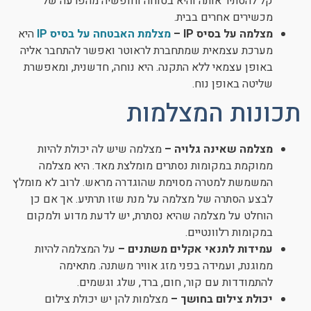
קל להסתיר אותה והיא בטוחה וחופשיה מהפרעה של
מכשירים אחרים בבית.
מצלמה על בסיס IP –
מצלמת האבטחה על בסיס IP
היא
מערכת עצמאית שמתחברת לראוטר ואפשר להתחבר אליה
באופן עצמאי ללא התקנה. היא נוחה, חדשנית, ומאפשרת
שליטה באופן נוח.
תכונות המצלמות
מצלמה שאינה גלויה –
מצלמה שיש לה יכולת להיות
ממוקמת במקומות נסתרים מומלצת מאד. היא מצלמה
המשמשת למטרה מסוימת שהוגדרה מראש. לרוב לא מומלץ
לבצע הסתרה של מצלמה על מנת שזו תרתיע. אך אם כן
הוחלט על מצלמה שהיא נסתרת, יש לדעת מדוע ולמקום
במקומות רלוונטיים.
עמידות לתנאי אקלים משתנים –
על המצלמה להיות
ממוגנת, ועמידה בפני מזג אוויר משתנה. מתאימה
להתמודדות עם קור, חום, ברד, שלג וגשמים.
יכולת צילום בחושך –
מצלמות להן יש יכולת צילום