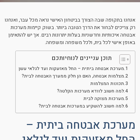
ניגודיות כהה
brightness_low
הוסף קו תחתון לקישורים
format_underlined
אנחנו בתקופה שבה הצורך בביטחון האישי נראה מכל עבר, ואנחנו
רק צריכים לבחור את הדרך הטובה ביותר. בשוק קיימות מערכות
סמן קישורים
font_download
אבטחה איכותיות וחדשניות בעלות יתרונות רבים. אך יש להתאימן
באופן אישי לכל בית, ולכל משפחה ומשפחה.
לאפס את כל האפשרויות
cached
תוכן עניינים לנוחיותכם
מערכת אבטחה ביתית – החל מאזעקות ועד לגלאי עשן
מצלמות אבטחה, האם הן חלק ממערך האבטחה לבית?
תכונות המצלמות
למה חשוב לוודא מערכות הקלטה?
מערכות מצוקה לבית
למה חשוב להשקיע במערכות אבטחה לבית?
מערכת אבטחה ביתית –
החל מאזעקות ועד לגלאי