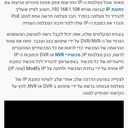
מאחר שכל מצלמות ה-IP החדשות אותן אנחנו מוכרים מגיעות עם
כתובת IP
קבועה שהיא 192.168.1.108, חשוב לציין שעליך
להגדיר כל מצלמה בנפרד. חבר מצלמה חדשה אחת למתג PoE
והגדר את כתובת ה-IP שלה לפני חיבור המצלמה השנייה.
בעזרת המקלטים שלנו, אתה יכול לקבל גישה לממשק המשתמש
הגרפי של ה-DVR/NVR על ידי שימוש בצג ועכבר. פתח את עמוד
ההרשמה של המכשיר כדי לראות את כל המכשירים המחוברים
לרשת, כגון מצלמות IP,
מכשירי NVR
או DVR וכתובות ה-IP
הייעודיות של כל מכשיר. באפשרותך להגדיר לכל מכשיר כתובת
IP אחרת על ידי בחירת המכשיר ולחיצה על Modify IP (שנה IP).
לצפייה בסרטון הדרכה שלב אחרי שלב לשינוי כתובת IP של
מצלמת אבטחה ברשת על ידי שימוש ב-DVR או NVR, לחץ על
הקישור המופיע למטה.