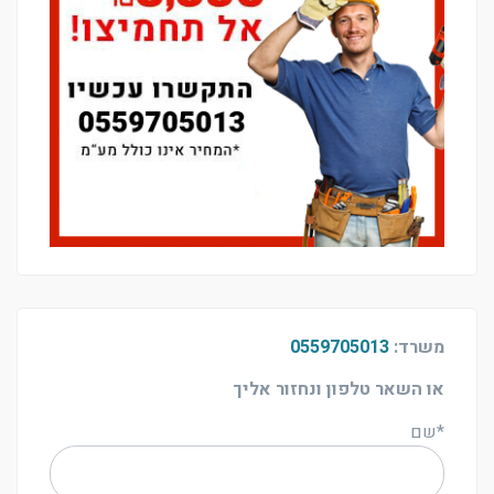
משרד:
0559705013
או השאר טלפון ונחזור אליך
*שם