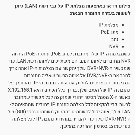
צילום וידאו באמצעות מצלמת IP על גבי רשת (LAN) ניתן
לעשות בעזרה החומרה הבאה:
מצלמת IP
מתג PoE
נתב
NVR
כשמצלמת ה-IP שלך מחוברת למתג PoE, ומתג ה-PoE הזה וה-
NVR מחוברים לאותו הנתב, הם משתייכים לאותה רשת LAN. כדי
שמכשיר ה-DVR/NVR שלך יתקשר עם מצלמות ה-IP אתה צריך
לחבר את ה-DVR/NVR אל אותה הרשת שאליה מחוברות
המצלמות. הם צריכים לחלוק את אותה כתובת ה-IP. בהסתמך על
כתובת ה-IP של הנתב שלך, בדרך כלל הכתובת היא 192.168.1.X
כאשר ה-X מסמל מספר ייחודי שמוקצה לכל מכשיר שמחובר
לרשת. כדי להקצות לכל מצלמה כתובת IP ייחודית שמתאימה ל-
LAN שלך, אתה יכול להשתמש בממשק משתמש גרפי (GUI) של
ה-DVR/NVR שלך כדי להגדיר במהירות כתובת IP לכל מצלמה
כפי שמוצג בסרטון ההדרכה בהמשך.