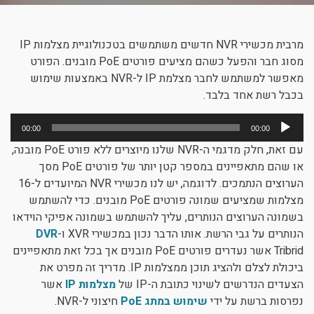
ניגודיות כהה
brightness_low
הוסף קו תחתון לקישורים
format_underlined
מרבית מכשירי NVR חדשים משתמשים בטכנולוגיית מצלמות IP
מסוג חבר והפעל כשהם מציעים פורטים PoE מובנים. הפורט
סמן קישורים
font_download
מאפשר למשתמש לחבר מצלמת IP ל-NVR באמצעות שימוש
בכבל רשת אחד בלבד.
לאפס את כל האפשרויות
cached
נגן
00:00
00:00
אודיו
עם זאת, חלק מדגמי ה-NVR שלנו מיוצרים ללא פורט PoE מובנה,
או שהם מתאפיינים במספר קטן יותר של פורטים PoE מסך
הערוצים הנתמכים. לדוגמה, יש לנו מכשירי NVR המיועדים ל-16
מצלמות שמציעים שמונה פורטים PoE מובנים. כדי להשתמש
בשמונה הערוצים הנותרים, עליך להשתמש בשמונה אפיקי הוידאו
הנותרים על גבי הרשת. אותו הדבר נכון במכשירי XVR ו-
DVR
Tribrid אשר נעדרים פורטים PoE מובנים אך בכל זאת מתאפיינים
ביכולת לצלם ולהציג תוכן ממצלמות IP. מדריך זה מפרט את
הצעדים הנדרשים לשינוי כתובת ה-IP של
מצלמות IP
אשר
נפרסות ברשת על ידי
שימוש במתג PoE
חיצוני ל-NVR.