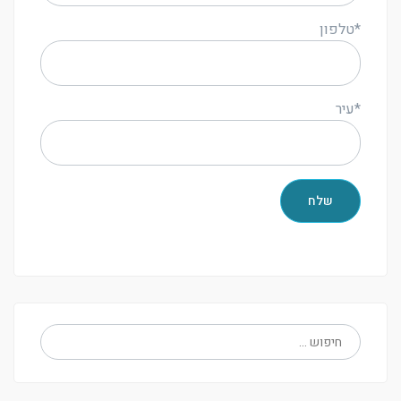
*טלפון
*עיר