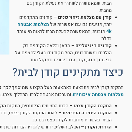
הבית, שמאפשרת לשחרר את נעילת הקודן גם
מהבית.
קודן עם מצלמת זיהוי פנים –
קודנים מתקדמים
יותר, מגיעים גם עם אפשרות של
מצלמות אבטחה
4k
מובנית, המאפשרת לבעלת הבית לראות מי עומד
בדלת.
קודנים דיגיטליים –
מכאן והלאה הקודנים רק
הולכים ומשתדרגים, החל מקודנים בעלי לחצנים על
גבי מסך מגע, קודן עם דיבורית ורמקול ועוד.
כיצד מתקינים קודן לבית?
התקנת קודן לבית מתבצעת באמצעות בעל מקצוע שמוסמך לכך, 
מצלמות אבטחה איכותיות
ומערכות אבטחה לבית. התהליך עצמו, מורכב אם כן 
התקנת הקודן עצמו –
הכנת התשתית הרלוונטית, התקנת הקודן
התקנת היחידה הפנימית –
לאחר התקנת הקודן עצמו, נדר
הבית, כאשר זו מחוברת לקודן עצמו גם כן.
הגדרת הקודן –
השלב השלישי דורש להגדיר הגדרות שונות ע