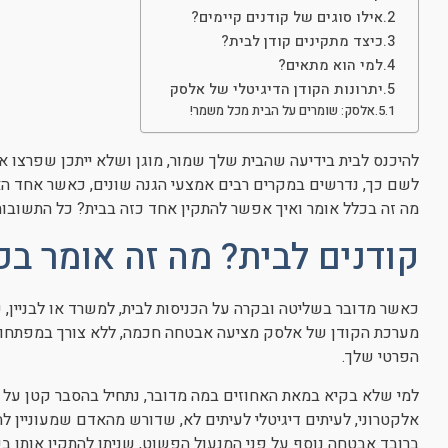
אילו סוגים של קודנים קיימים?
כיצד מתקינים קודן לבית?
למי הוא מתאים?
יתרונות הקודן הדיגיטלי של אלסק
אלסק: שומרים על הבית מכל משמר!
להיכנס לבית בידיעה שהבית שלך שמור, מוגן ושלא ייתכן שפרצו אלי
לשם כך, נדרשים במקרים רבים אמצעי הגנה שונים, כאשר אחד האמ
מה זה בכלל אומר ואיך אפשר להתקין אחד כזה בבית? כל התשובו
קודנים לבית? מה זה אומר בכ
כאשר מדובר בשליטה ובקרה על הכניסות לבית, למשרד או לבניין, ק
מערכת הקודן של אלסק מציעה אבטחה חכמה, ללא צורך במפתחות
הפרטי שלך.
למי שלא בקיא במאת האחוזים במה מדובר, נתחיל בהסבר קטן על מה
אלקטרוני, לעיתים דיגיטלי לעיתים לא, שדורש מהאדם שמעוניין ל
ברובד אבטחה נוסף על פני המנעול הפשוט, שניתן להתקין אותו בש