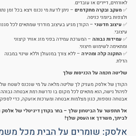
לאורחים, דיירים או עובדים.
✅
מעקב ובקרה מתקדמים
– ניתן לדעת מי נכנס ויצא בכל זמן נתון
ולצפות ביומני כניסה.
✅
עיצוב חדשני
– הקודן מגיע בעיצוב מודרני שמתאים לכל סגנון
עיצובי.
✅
עמידות גבוהה
– המערכת עמידה בפני מזג אוויר קיצוני
ומתאימה לשימוש חיצוני.
✅
התקנה קלה ומהירה
– ללא צורך במנעולן וללא שינוי במבנה
הדלת.
שליטה חכמה על הכניסות שלך
הקודן של אלסק מעניק לך שליטה מלאה על מי שנכנס לשטח שלך
לניהול גישה, הוא מתאים לכל מקום בו נדרשת רמת אבטחה גבוהה
אבטחה נוספות, כגון מצלמות אבטחה ומערכות אזעקה, כדי לספק 
אל תתפשר על הביטחון שלך – בחר בקודן דיגיטלי של אלסק 
לביתך, משרדך או העסק שלך
!
אלסק: שומרים על הבית מכל משמר