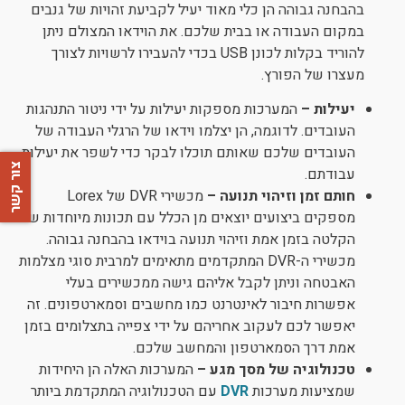
בהבחנה גבוהה הן כלי מאוד יעיל לקביעת זהויות של גנבים
במקום העבודה או בבית שלכם. את הוידאו המצולם ניתן
להוריד בקלות לכונן USB בכדי להעבירו לרשויות לצורך
מעצרו של הפורץ.
יעילות –
המערכות מספקות יעילות על ידי ניטור התנהגות
העובדים. לדוגמה, הן יצלמו וידאו של הרגלי העבודה של
העובדים שלכם שאותם תוכלו לבקר כדי לשפר את יעילות
צור קשר
עבודתם.
חותם זמן וזיהוי תנועה –
מכשירי DVR של Lorex
מספקים ביצועים יוצאים מן הכלל עם תכונות מיוחדות של
הקלטה בזמן אמת וזיהוי תנועה בוידאו בהבחנה גבוהה.
מכשירי ה-DVR המתקדמים מתאימים למרבית סוגי מצלמות
האבטחה וניתן לקבל אליהם גישה ממכשירים בעלי
אפשרות חיבור לאינטרנט כמו מחשבים וסמארטפונים. זה
יאפשר לכם לעקוב אחריהם על ידי צפייה בתצלומים בזמן
אמת דרך הסמארטפון והמחשב שלכם.
טכנולוגיה של מסך מגע –
המערכות האלה הן היחידות
שמציעות מערכות
DVR
עם הטכנולוגיה המתקדמת ביותר