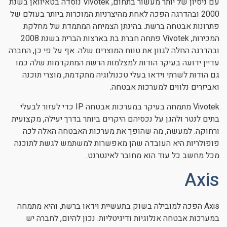
עם ניסיון של יותר מעשור בתחום, Vivotek נוסדה בטאיוואן בשנת
2000 ובהדרגה הפכה לאחת מהיצרניות המוכרות ביותר בעולם של
פתרונות אבטחה ברשת. בהינתן הצמיחה המתמדת של מחלקת
המכירות, Vivotek פתחה חברת בת בארצות הברית בשנת 2008
ובהדרגה החלה לגוון את טווח המוצרים שלה. אף על פי כן, החברה
עדיין ידועה בעיקר הודות למצלמות הרשת המתקדמות שלה כמו
גם הודות לשרתי וידאו בעלי טכנולוגיה מתקדמת, מוצרי תוכנה
ואביזרים נלווים למערכות אבטחה.
Vivotek מתמחה בעיקר במערכות אבטחה IP כדי לעזור לבעלי
בתים לנטר ולהגן על נכסיהם היקרים ביותר בדרך יעילה, מקצועית
ורחוקה. למעשה, מה שהופך את מערכות האבטחה האלה לכה
פופולריות היא העובדה שהן מאפשרות למשתמש לגשת לתוכנה
מכל מחשב כל עוד הוא מחובר לאינטרנט.
Axis
Axis הפכה למובילה בשוק בתעשיית וידאו ברשת, והיא מתמחה
במערכות אבטחה אנלוגיות ודיגיטליות. נכון להיום, לחברה יש