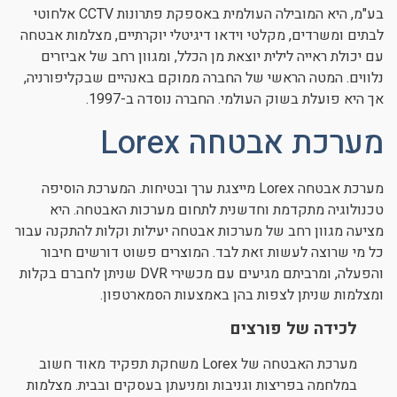
בע"מ, היא המובילה העולמית באספקת פתרונות CCTV אלחוטי
לבתים ומשרדים, מקלטי וידאו דיגיטלי יוקרתיים, מצלמות אבטחה
עם יכולת ראייה לילית יוצאת מן הכלל, ומגוון רחב של אביזרים
נלווים. המטה הראשי של החברה ממוקם באנהיים שבקליפורניה,
אך היא פועלת בשוק העולמי. החברה נוסדה ב-1997.
מערכת אבטחה Lorex
מערכת אבטחה Lorex מייצגת ערך ובטיחות. המערכת הוסיפה
טכנולוגיה מתקדמת וחדשנית לתחום מערכות האבטחה. היא
מציעה מגוון רחב של מערכות אבטחה יעילות וקלות להתקנה עבור
כל מי שרוצה לעשות זאת לבד. המוצרים פשוט דורשים חיבור
והפעלה, ומרביתם מגיעים עם מכשירי DVR שניתן לחברם בקלות
ומצלמות שניתן לצפות בהן באמצעות הסמארטפון.
לכידה של פורצים
מערכת האבטחה של Lorex משחקת תפקיד מאוד חשוב
במלחמה בפריצות וגניבות ומניעתן בעסקים ובבית. מצלמות