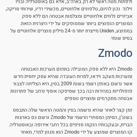
ולפתוח מטה ראשי לא רק בארה"ב, אלא גם באוסטרליה ובניו
זילנד. נכון להיום, טלפונים אלחוטיים, מכשירי רדיו, שירותי סריקה,
אביזרים נלווים אלחוטיים ומצלמות אבטחה הם ללא ספק
המוצרים הנפוצים ביותר שמסופקים על ידי היצרנית הזאת.
בממוצע, Uniden מייצרת יותר מ-24 מיליון מוצרים אלחוטיים על
בסיס שנתי.
Zmodo
Zmodo היא ללא ספק המובילה בתחום מערכות האבטחה
ומערכות מעקב וידאו, למרות העובדה שהיא עסק יחסית חדש
אשר נרשם באופן רשמי בשנת 2009 בסין, היא הצליחה לצבור
פופולריות במהירות רבה בכך שסיפקה אוסף נרחב של פתרונות
אבטחה מתקדמים ומוצרים נוספים.
זמן קצר לאחר שהיא נרשמה בסין והמטה הראשי שלה התבסס
בשנג'ן, הסימן המסחרי הרשמי של Zmodo נרשם גם בארצות
הברית, ובעקבותיו הוקמו סניפים בכל רחבי אירופה ובאוסטרליה.
קו המוצרים שמוצע על ידי Zmodo הוא מגוון למדי, מאחר