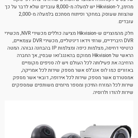
מהימן, ל-Hikvision יש למעלה מ-8,000 עובדים שלא לדבר על כך
שהצוות שעוסק במחקר ופיתוח מסתכם בלמעלה מ-2,000
עובדים.
חלק מהמוצרים ש-Hikvision מציעה כוללים מכשירי NVR, מכשירי
DVR היברידיים, שרתי וידאו דיגיטליים, מכשירי DVR עצמאיים,
כרטיסי דחיסה, מצלמות כיפה ומצלמות IP בהבחנה גבוהה. המטה
הראשי של Hikvision ממוקם בהאנגג'ואו שבסין, אך החברה
הרחיבה את פעילותה לכל העולם ויש לה סניפים מקומיים
באזורים כמו לוס אנג'לס אשר מספק שירות לכל אמריקה,
אמסטרדם אשר מספק שירות לכל אירופה, דובאי אשר מספק
שירות לכל המזרח התיכון ומספר מיזמים משותפים שמספקים
שירות להודו ולרוסיה.