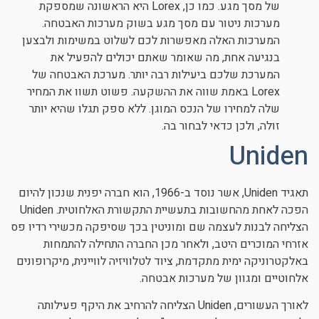
של מסך מגע. כמו כן, Lorex היא הראשונה שמספקת
מערכות ניטור עם מסך מגע בשוק מערכות האבטחה.
המערכות האלה מאפשרות לכם לשלוט במשימות ולבצען
בנגיעה אחת, מה שאומר שאתם יכולים להפעיל את
המערכת שלכם ביעילות רבה יותר. מערכת האבטחה של
Lorex באמת שווה את ההשקעה. פשוט תשוו את המחיר
שלה למחירו של הנכס המוגן. ללא ספק תגלו שהיא יותר
זולה, ולכן כדאי לבחור בה.
Uniden
תאגיד Uniden, אשר נוסד ב-1966, הוא חברה יפנית שנכון להיום
הפכה לאחת מהחשובות בתעשיית התקשורת האלחוטית. Uniden
הצליחה לבנות לעצמה שם ומוניטין בכך שסיפקה מכשירי רדיו פס
אזרחי המוכרים היטב, ולאחר מכן החברה התחילה להתמחות
באלקטרוניקה ימית מתקדמת, ציוד לטלוויזיה לוויינית, מיקרופונים
אלחוטיים ומגוון של מערכות אבטחה.
לאורך העשורים, Uniden הצליחה להרחיב את היקף פעילותה