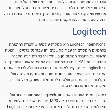
שהחברה מתחמה במגוון של פתרונות שונים של ניהול חכם,
מצלמות אנלוגיות, מצלמות רשת דיגיטליות, תוכנות אנליטיות יחד
עם שירותי ענן, כאשר האחרון מאוד נפוץ בימינו. מצד שני, החברה
ידועה היטב הודות לפרויקטים של בית חכם.
Logitech
Logitech International היא ספקית עולמית שוויצרית המתמחה
בהתקנים היקפיים הן עבור מחשבים והן עבור טאבלטים – המטה
הראשי של החברה ממקום הן בשוויץ והן בקליפורניה. החברה
נוסדה בשנת 1981 ועכבר המחשב היה המוצר הראשון שתוכנן על
ידי Logitech – זמן קצר לאחר מכן, החברה התחילה להרחיב את קו
המוצרים שלה והיא ידועה בתור מפתחת ומשווקת מהימנה של
מקלדות, כדורי עקיבה, שלטים לקונסולות משחק, מצלמות רשת,
מיקרופונים ומערכות אבטחה.
במהלך מספר השנים האחרונות, Logitech התמחתה בייצור של
מכשירים ניידים ומכשירי נגינה MP3, יחד עם אביזרים נלווים עבור
טאבלטים. מוצרים פופולריים אחרים שמיוצרים על ידי Logitech