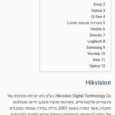
Sony
ניגודיות כהה
brightness_low
Dahua
הוסף קו תחתון לקישורים
format_underlined
Q-See
מערכת אבטחה Lorex
סמן קישורים
font_download
Uniden
Zmodo
לאפס את כל האפשרויות
cached
Logitech
Samsung
Vivotek
Axis
Optica
Hikvision
Hikvision Digital Technology Co בע"מ היא יצרנית וספקית של
מכשירים אלקטרוניים, פתרונות ומוצרי מעקב וידאו ומצלמות.
החברה, אשר נוסדה בשנת 2001, גדלה במידה עצומה במובנים
של בסיס לקוחותיה והמוצרים השונים שהיא מייצרת. לפי מקור