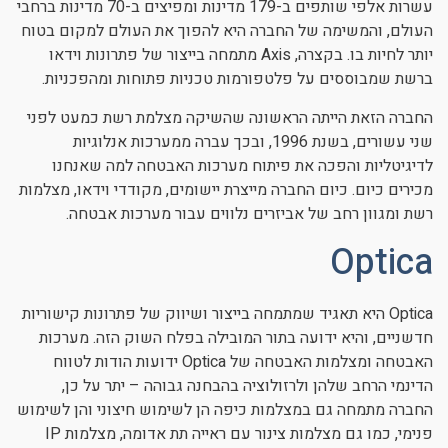
עשרות אלפי שותפים ב-179 מדינות ומפיצים ב-70 מדינות ברחבי
העולם, והמשימה של החברה היא להפוך את העולם למקום בטוח
יותר לחיות בו. בקצרה, Axis מתמחה בייצור של פתרונות וידאו
ברשת שמבוססים על פלטפורמות טכניות פתוחות ומהפכניות.
החברה הזאת הייתה הראשונה שהשיקה מצלמת רשת כמעט לפני
שני עשורים, בשנת 1996, ובכך עברה ממערכות אנלוגיות
לדיגיטליות והפכה את פיתוח מערכות האבטחה למה שאנחנו
מכירים כיום. כיום החברה מייצרת יישומים, מקודדי וידאו, מצלמות
רשת ומגוון רחב של אביזרים נלווים עבור מערכות אבטחה.
Optica
Optica היא תאגיד שמתמחה בייצור ושיווק של פתרונות קישוריות
חדשניים, והיא ידועה בתור המובילה בפלח השוק הזה. מערכות
האבטחה ומצלמות האבטחה של Optica ידועות הודות לטווח
הדינמי הרחב שלהן ולרזולוציה בהבחנה גבוהה – יתר על כן,
החברה מתמחה גם במצלמות כיפה הן לשימוש חיצוני והן לשימוש
פנימי, כמו גם מצלמות צינור עם ראייה תת אדומה, מצלמות IP