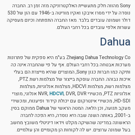
Sony מהווה חלק מתעשיית האלקטרוניקה מזה זמן רב. החברה
נוסדה על ידי מסרו איבקו ואקיו מוריטה ב-1946 עם הון של 530
דולר ושמונה עובדים בלבד. מאז החברה התפתחה וכיום מעסיקה
עשרות אלפי עובדים בכל רחבי העולם.
Dahua
Zhejiang Dahua Technology Co בע"מ היא ספקית של פתרונות
מערכות אבטחה בכל רחבי העולם. אף על פי שהחברה אינה כה
ותיקה כמו חברות כגון Sony, המוצרים שהיא מייצרת הם בעלי
איכות גבוהה. החברה עוסקת בייצור של מצלמות רשת PTZ,
מצלמות רשת, מצלמות HDCVI, מצלמות אנלוגיות, מצלמות
אנלוגיות PTZ, מכשירי NVR,
HDCVI
, DVR, DVR אנלוגי, מוצרי
HD-SDI, מכשירי אינטרקום עם יכולת קידוד ופיענוח, ומכשירי
מעקב תנועה, וכן הלאה. המטה הראשי של Dahua ממוקם בסין.
ב-2001, באותה השנה שבה היא נוסדה, היא הפכה לחברה
הראשונה במדינה שהשיקה מקלט וידאו דיגיטלי משובץ מחשב
בעל שמונה ערוצים. יש לה לקוחות הן מקומיים והן עולמיים.