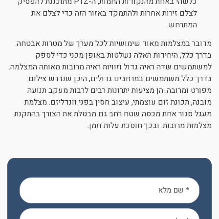
כלשהי באחת מהנקודות החמות, ה-PTZ מתוכננת להפסיק
לצלם זירות אחרות ולהתמקד באזור הזה כדי לצלם את
המתרחש.
מדובר במצלמות מאוד שימושיות לכל מערך של מטרות אבטחה.
בדרך כלל, היחידות האלה נשלטות באופן מכני כדי לספק
למשתמשים שדה ראיה גדול וזוויות ראיה מרובות מאותה המצלמה.
בדרך כלל משתמשים במרחבים גדולים, היכן שנדרש צילום
מפורט ומרובה. הן מציעות יתרונות רבים לרבות מעקב תנועה
מובנה, תכונת זום עוצמתי, עיצוב חסין בפני וונדליזם. מצלמת
מעגל סגור אחת מכסה שטח רחב גם מבטלת את הצורך בהתקנת
מצלמות מרובות. ובכך חוסכת עלות וזמן.