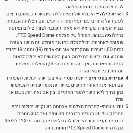
לה יכולת מעקב בתנועה מלאה.
ראיית לילה –
היכולת של ראיית לילה שימושית כשאתם רוצים
לפקח על אזורים עם תנאי תאורה גרועים. עם מצלמות אבטחה,
כמות התאורה שקיימת היא מאוד חשובה לצורך צילום תמונות
ברזולוציה גבוהה. המודל של מצלמת PTZ Speed Dome,
שפותח לאחרונה, יכול לצלם בחושך מוחלט. זה מושג בעזרת
נורות LED זעירות שמקרינות אור תת-אדום (IR) ומסנן IR ייחודי
שמגיע עם עדשת המצלמה. העין האנושית לא יכולה לראות
קרינה תת-אדומה, אך בעזרת מסנן ה- IR, המצלמה מצלמת
תמונות בכל תנאי תאורה.
עמידות בפני מים –
יתרון נוסף הוא בכך שהן יכולות להתמודד
עם תנאי מזג האוויר הקשים ביותר. זה אומר שניתן להשתמש
בהן בחוץ ללא קשר לתנאי האקלים. בין אם זאת רוח, גשם או
שלג.
זום עוצמתי- למרבית מצלמות אבטחה בשוק יש יכולות זיהוי
ממרחק של 30 מטרים בדגמים פשוטים ועד 304 מטרים
בדגמים יקרים יותר. היכולת להגדיל אובייקט נעה מ-12X ל-36X
במצלמות PTZ Speed Dome מתוחכמות.