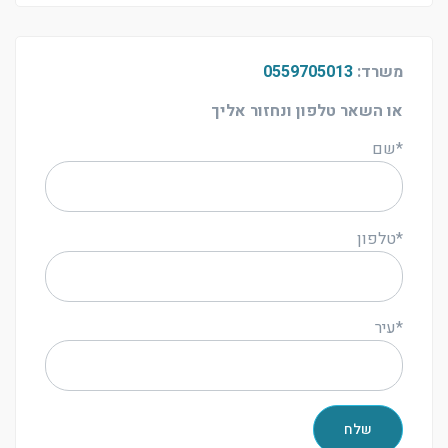
משרד:
0559705013
או השאר טלפון ונחזור אליך
*שם
*טלפון
*עיר