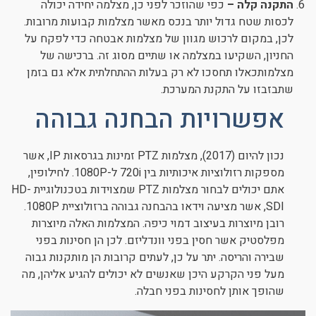
התקנה קלה –
כפי שהוזכר לפני כן, מצלמה יחידה יכולה
לכסות שטח גדול יותר בנכס מאשר מצלמות קבועות מרובות.
לכן, במקום לרכוש מגוון של מצלמות אבטחה כדי לפקח על
החניון, השקיעו במצלמה או שתיים מסוג זה. ברכישה של
מצלמותכאלו תחסכו לא רק בעלות ההתחלתית אלא גם בזמן
שתבזבזו על התקנת המערכת.
אפשרויות הבחנה גבוהה
נכון להיום (2017), מצלמות PTZ זמינות בגרסאות IP, אשר
מספקות רזולוציות איכותיות בין 720i ל-1080P. לחילופין,
אתם יכולים לבחור מצלמות PTZ שמצוידות בטכנולוגיית HD-
SDI, אשר מציעה וידאו בהבחנה גבוהה ברזולוציית 1080P.
רובן מיוצרות בעיצוב דמוי כיפה. המצלמות האלה מיוצרות
מפלסטיק אשר חסין בפני וונדליזם. לכן הן חסינות בפני
שבירה והריסה. יתר על כן, לעתים קרובות הן מותקנות גבוה
מעל פני הקרקע היכן שאנשים לא יכולים להגיע אליהן, מה
שהופך אותן לחסינות בפני חבלה.