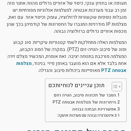
תעופה או בחניון ענקי, כיסוי של אזורים גדולים מהווה אתגר מזה
ניגודיות כהה
brightness_low
זמן רב עבור מערכות אבטחה. למצלמות אנלוגיות מסורתיות יש
מגבלות נוספות שקשורות לרזולוציה, עומק וכיסוי אזור. עם זאת,
הוסף קו תחתון לקישורים
format_underlined
מצלמות IP מודרניות התגברו על החסרונות של קודמיהן בכך שהן
סמן קישורים
font_download
מכסות אזורים גדולים ברזולוציה גבוהה.
לאפס את כל האפשרויות
cached
המצלמות האלה מתחלקות לשתי קטגוריות עיקריות: סוג קבוע
וסוג של סיבוב-הטיה-זום (PTZ). במקרה של הסוג הקבוע,
המצלמה מורכבת בתנוחה יציבה. זאת אומרת, המכשיר מצלם זירה
אחת בלבד אלא אם הוא מועבר באופן פיזי. בניגוד,
מצלמות
אבטחה PTZ
מאופיינות ביכולות סיבוב והגדלה.
תוכן עניינים לנוחיותכם
הסבר של תכונות סיבוב, הטיה וזום
היתרונות של מצלמות אבטחה PTZ
אפשרויות הבחנה גבוהה
אינטגרציה גבוהה עם מערכות אזעקה