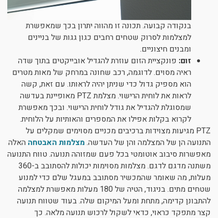
בנקודה קבועה. תכונה זו מהווה יתרון בכך שמאפשרת
למצלמות לסרוק שטחים רחבים כגון גגות של בניינים
ומבנים חיצוניים.
זום:
פונקציית הזום עוזרת להגדיל אובייקטים בתוך שדה
ראיה מסוים. לדוגמה, רכב שחונה במרחק של מאות מטרים
הוא מספיק גדול כדי שניתן יהיה לראותו. עם זאת, קשה
לראות את לוחית הרישוי. מצלמת PTZ מאופיינת בעדשה
שמסוגלת להגדיל את גודל לוחית הרישוי. ובכך מאפשרת
לקרוא בקלות אפילו את המספרים והאותיות על הלוחית.
PTZ מגיעות מצוידות ברכיבים מכניים מסוימים שמקלים על
התנועה הן של המצלמה והן של העדשה.
מצלמות האבטחה
האלה
מאפשרות סיבוב אוטומטי בכל פעם שמזוהה תנועה. טווח התנועה
משתנה מדגם לדגם. מצלמות מסוימות יכולות להסתובב ב-360
מעלות, מה שאומר שהמכשיר מסתובב במעגל שלם כדי למנוע
שטחים מתים. בניגוד, הטיה של 180 מעלות מאפשרת למצלמה
להתבונן קדימה, מתחת ומעל המיקום שלה. בעוד שטווח תנועה
קצר מתפקד כראוי, כדאי לשקול לרכוש תנועה מלאה. כך