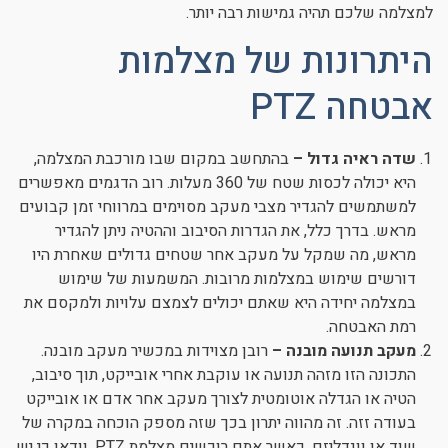
למצלמה שלכם תהיה גמישות רבה יותר.
היתרונות של מצלמות
אבטחה PTZ
שדה ראיה גדול –
בהתחשב במקום שבו מורכבת המצלמה,
היא יכולה לכסות שטח של 360 מעלות. רוב הדגמים מאפשרים
למשתמשים להגדיר מצבי מעקב מסוימים במרווחי זמן קבועים
מראש. בדרך כלל, את הגדרות הסיבוב וההטיה ניתן להגדיר
מראש, מה שמקל על מעקב אחר שטחים גדולים שאחרת היו
דורשים שימוש במצלמות מרובות. המשמעות של שימוש
במצלמה יחידה היא שאתם יכולים לצמצם עלויות ולמקסם את
רמת האבטחה.
מעקב תנועה מובנה –
רובן מצוידות במכשיר מעקב מובנה.
התכונה הזו מזהה תנועה או עוקבת אחרי אובייקט, תוך סיבוב,
הטיה או הגדלה אוטומטית לצורך מעקב אחר אדם או אובייקט
בעודה זזה. זה מהווה יתרון בכך שזה מספק הוכחה במקרה של
שוד או וונדליזם. כאשר אתם רוכשים מצלמת PTZ, וודאו כי יש