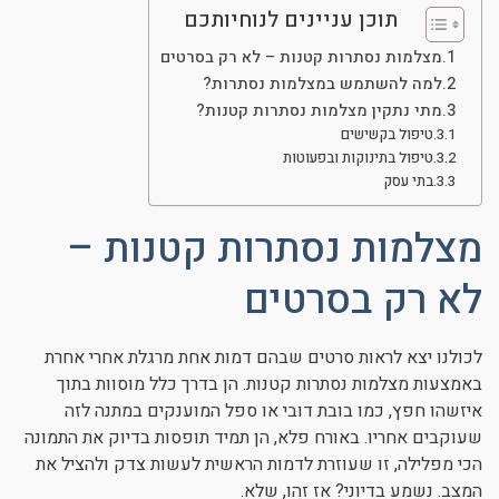
תוכן עניינים לנוחיותכם
ניגודיות כהה
brightness_low
מצלמות נסתרות קטנות – לא רק בסרטים
הוסף קו תחתון לקישורים
format_underlined
למה להשתמש במצלמות נסתרות?
סמן קישורים
font_download
מתי נתקין מצלמות נסתרות קטנות?
טיפול בקשישים
לאפס את כל האפשרויות
טיפול בתינוקות ובפעוטות
cached
בתי עסק
מצלמות נסתרות קטנות –
לא רק בסרטים
לכולנו יצא לראות סרטים שבהם דמות אחת מרגלת אחרי אחרת
באמצעות מצלמות נסתרות קטנות. הן בדרך כלל מוסוות בתוך
איזשהו חפץ, כמו בובת דובי או ספל המוענקים במתנה לזה
שעוקבים אחריו. באורח פלא, הן תמיד תופסות בדיוק את התמונה
הכי מפלילה, זו שעוזרת לדמות הראשית לעשות צדק ולהציל את
המצב. נשמע בדיוני? אז זהו, שלא.