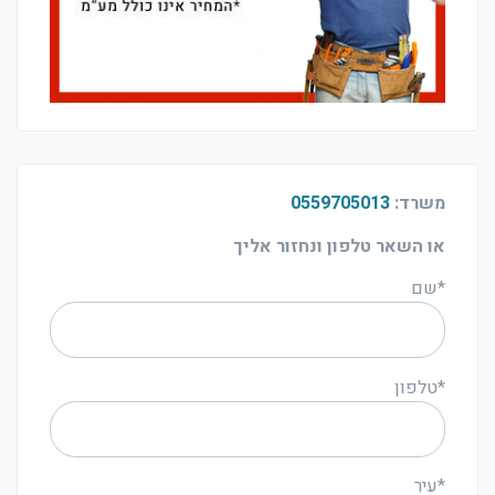
משרד:
0559705013
או השאר טלפון ונחזור אליך
*שם
*טלפון
*עיר