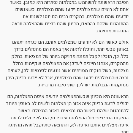
הסיבה הראשונה להשתמש במצלמות נסתרות היא כמובן, כאשר
אתם לא רוצים שהמצולמים יידעו שהם מצולמים. כשאנשים
יודעים שהם מצולמים, במקרים רבים הם ינסו לשנות את
ההתנהגות שלהם בהתאם, מכיוון שהם רוצים שהמצלמה תראה
התנהגות מסוימת.
אולם כאשר הם לא יודעים שמצלמים אותם, הם כנראה יתנהגו
באופן טבעי יותר, ותוכלו לראות איך באמת הם מתנהלים בדרך
כלל. כך, תוכלו לקבל תמונה מדויקת ביותר של המציאות. בחלק
מהמקרים, אנחנו חייבים לעדכן את המצולמים שקיימות בחלל
מצלמות, בשל חוקים מסוימים אשר נוגעים לפרטיות. לכן, לעתים
נרצה שהמצולמים יידעו שהם מצולמים, אבל לא יידעו בדיוק היכן
ממוקמות המצלמות. יש לכך שתי סיבות מרכזיות.
הראשונה היא מכיוון שכשהמצולמים יודעים איפה המצלמות, הם
יכולים לדעת בדיוק איזה אזור הן מצלמות ולשים לב באופן מיוחד
להתנהגות שלהם כאשר הם נמצאים באזור המצולם. כאשר
המיקום הספציפי של המצלמות אינו ידוע, הם לא יכולים לדעת
איפה מצלמים אותם ואיפה לא, והתוצאה שתתקבל תהיה מהימנה
יותר.