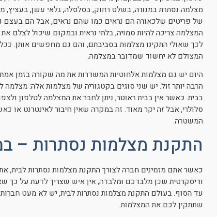
מצלמה נסתרת במנורה, בשלט רחוק, בסלסלה, גלאי עשן, בעציץ, 
של פריטים שלכאורה הם נראים כמו שהם נראים, אבל הם בעצם נ
המצלמה צריכה להיות סמויה, בלתי נראית ובמקום שיכול לצלם את 
לכך שאולי התקינו מצלמות בסביבתם, והם גם מחפשים אותן. ככל 
המצולם לא יחשוד שמדובר במצלמה.
היום יש גם מצלמות אלחוטיות המשדרות את מה שקורה בזמן אמת
הרבה יותר זול. יש שני סוגים בקטגוריה של מצלמות אלה: מצלמה
בבית. כאשר אין בבית ראוטר, ניתן לחבר את המצלמה לטלפון ולצפ
סלולרי, אבל זה יקר מאוד. זה במקרה שאין חיבור לאינטרנט או כא
המשטרה.
התקנת מצלמות נסתרות – במ
כאשר אתם מזמינים חברה לצורך התקנת מצלמות נסתרות לבית, את
ודיסקרטית שכן מלבדכם ומלבדה, אין איש שצריך לדעת על כך שא
עד הסוף. בעולם התקנת מצלמות נסתרות לבית, יש לא מעט חברות 
שתתקין לכם את המצלמות.