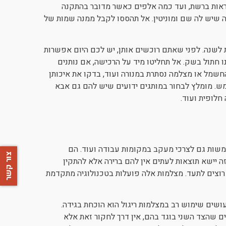
ל להתחיל ה-199 ₪ כפי שאפשר לראות ברשת, ועד כמה אלפים כאשר מדובר בהתקנה
שיש לה שם ומוניטין. אל תהססו לקבל ממנה שמות של
לשנה. לפני שאתם רוכשים אותן, יש לכם היום אפשרות
 חתול בשק. אל תחליטו מיד על הרכישה, אם נותנים
שמל או מצלמה נסתרת במנורה ועוד, בדקו את איכותן
ש. מומלץ לבחור במותגים ידועים שיש להם גם אבא
חלופית ועוד.
משות גם לצרכי מעקב במקומות עבודה ועוד. הם
צור קשר
 יישא תוצאות לעתים אין להם ברירה אלא להתקין
רוצים לתעד. מצלמות אלה פועלות בטכנולוגיה מתקדמת
עושים שימוש רב במצלמות ריגול הוא הוכחת בגידה.
ם שהצד השני בוגד בהם, אין דרך לחקור זאת אלא