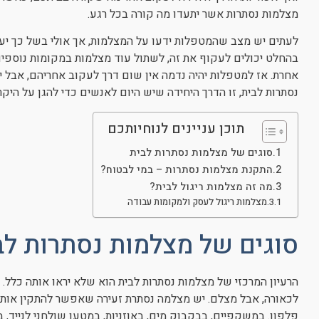
מצלמות נסתרות אשר יתעדו מה קורה בכל רגע.
לעתים יש מצב שהמטפלות ידעו על המצלמות, אך אולי בשל כך יע
בהחלט יכולים לעקוף את זה, לשתול עוד מצלמות במקומות נוספים
אחרת. אז למטפלות יהיה נדמה אין שום דרך לעקוב אחריהם, אבל י
נסתרות לבית, זו הדרך היחידה שיש היום לאנשים כדי להגן על היק
תוכן עניינים לנוחיותכם
סוגים של מצלמות נסתרות לבית
התקנת מצלמות נסתרות – במי לבטוח?
מה זה מצלמות ריגול לבית?
מצלמות ריגול לעסק ולמקומות עבודה
סוגים של מצלמות נסתרות לב
הרעיון המרכזי של מצלמות נסתרות לבית הוא שלא יראו אותה כלל. 
לכאורה, אבל מצלם. יש מצלמה נסתרת זעירה שאפשר להתקין אותה
פלפון. במשקפיים, בבקבוק מים, באוזניות, במטען שולחני לנייד, בש