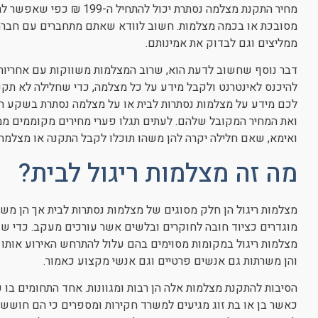
מחיר התקנת מצלמה נסתרת יכו
מסובכת או בכמה מצלמות. חשוב לוודא שאתם מתחברים עם חברה 
ממליצים וגם לבדוק את אמינותם.
דבר נוסף שחשוב לדעת הוא, שרוב המצלמות משווקות עם אחריות 
להיכנס לאינטרנט ולקבל מידע על כל מצלמה, כדי שחלילה לא תקנו
לכם מידע על מצלמות נסתרות לבית או על מצלמה נסתרת בשקע הח
ואת המחיר המקובל שלהם. לעתים תגלו פערי מחירים מקוממים ממ
ואימא, שאם חלילה יקרה להן משהו תוכלו לקבל התקנה או מצלמה 
מה זה מצלמות ריגול לבית?
מצלמות ריגול הן חלק מסוגים של מצלמות נסתרות לבית אך הן מש
מוגדרים כציוד חובה לחוקרים ובלשים אשר עורכים מעקב. כדי שזה
מצלמות ריגול במקומות מסוימים בהם עלול להתרחש האירוע אותו 
והן משרתות גם אנשים פרטיים וגם אנשי מקצוע כאמור.
הסיבות להתקנת מצלמות אלה הן רבות ומגוונות. אחד התחומים בו 
כאשר בן או בת זוג מגיעים למשרד חקירות ומספרים כי הם חוששי