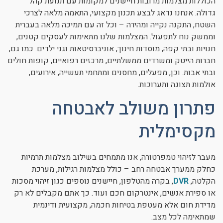
הכוללות מצלמות מרובות חיישנים למקומות עם תנועת קהל
גדולה. אנחנו נדאג לבצע תכנון מקצועי, התאמה מלאה לצרכי
השטח, התקנה נקייה ומהירה – וכל זה עם תמיכה מלאה בעברית
וממשק נוח לתפעול. המצלמות שלנו מתאימות לעסקים קטנים,
חנויות ובתי קפה, מוסדות חינוך, אוניברסיטאות וגני ילדים. כמו גם,
חברות הייטק ומשרדים ממשלתיים, מרכזים רפואיים, קופות חולים
ובתי אבות. וכן, מפעלים, מחסנים ומתחמי תעשייה, אירועים,
אולמות תצוגה ותערוכות.
פתרון משולב לאבטחה
מקסימלית
מעבר לזיהוי טמפרטורה, אנו מתמחים בשילוב מצלמות תרמיות
כחלק ממערך אבטחה רחב – כולל מצלמות רגילות, מערכת
הקלטה,
DVR
, בקרה מהטלפון, חיישנים נוספים כגון זיהוי מסכות
או ספירת אנשים, אינטרקום חכם ועוד. כך אתם מקבלים לא רק
מדידת חום אלא מעטפת בטיחות חכמה, מקצועית ודינמית
שמתאימה לכל מצב.