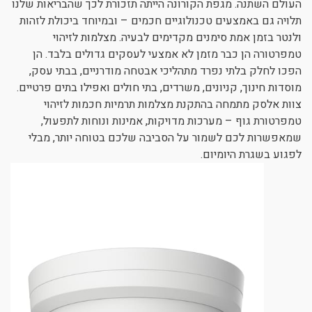
העולם השתנה. מגפת הקורונה הייתה תזכורת לכך שהבריאות שלנו
ניגודיות כהה
brightness_low
תלויה גם באמצעים טכנולוגיים חכמים – ובמיוחד ביכולת לזהות
ולנטר בזמן אמת סימנים מקדימים לבעיה. מצלמות לזיהוי
הוסף קו תחתון לקישורים
format_underlined
טמפרטורה הן כבר מזמן לא אמצעי לעסקים גדולים בלבד. הן
סמן קישורים
font_download
הפכו לחלק בלתי נפרד מתהליכי אבטחה מודרניים, בבתי עסק,
מוסדות חינוך, קניונים, משרדים, בתי חולים ואפילו בתים פרטיים.
לאפס את כל האפשרויות
cached
צוות אלסק מתמחה בהתקנת מצלמות תרמיות חכמות לזיהוי
טמפרטורת גוף – מערכות מדויקות, אמינות ונוחות לתפעול,
שמאפשרות לכם לשמור על הסביבה שלכם בטוחה יותר, מבלי
לפגוע בשגרת היומיום.