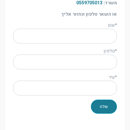
משרד:
0559705013
או השאר טלפון ונחזור אליך
*שם
*טלפון
*עיר