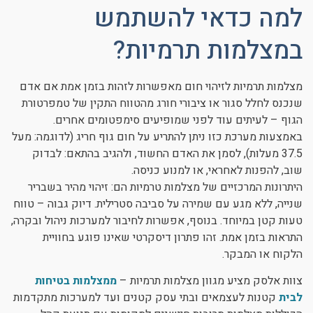
למה כדאי להשתמש
במצלמות תרמיות?
מצלמות תרמיות לזיהוי חום מאפשרות לזהות בזמן אמת אם אדם
שנכנס לחלל סגור או ציבורי חורג מהטווח התקין של טמפרטורת
הגוף – לעיתים עוד לפני שמופיעים סימפטומים אחרים.
באמצעות מערכת כזו ניתן להתריע על חום גוף חריג (לדוגמה: מעל
37.5 מעלות), לסמן את האדם החשוד, ולהגיב בהתאם: לבדוק
שוב, להפנות לאחראי, או למנוע כניסה.
היתרונות המרכזיים של מצלמות טרמיות הם: זיהוי מהיר בשבריר
שנייה, ללא מגע עם שמירה על סביבה סטרילית. דיוק גבוה – טווח
טעות קטן במיוחד. בנוסף, אפשרות לחיבור למערכות ניהול ובקרה,
התראות בזמן אמת. זהו פתרון דיסקרטי שאינו פוגע בחוויית
הלקוח או המבקר.
צוות אלסק מציע מגוון מצלמות תרמיות –
ממצלמות בטיחות
לבית
קטנות לעצמאים ובתי עסק קטנים ועד למערכות מתקדמות