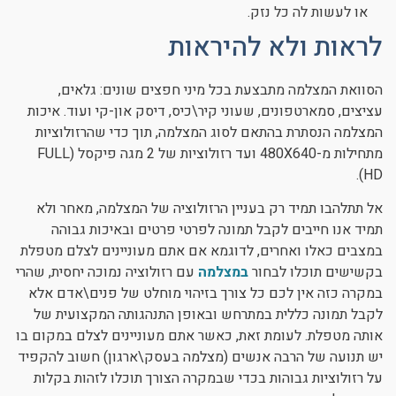
או לעשות לה כל נזק.
לראות ולא להיראות
הסוואת המצלמה מתבצעת בכל מיני חפצים שונים: גלאים,
עציצים, סמארטפונים, שעוני קיר\כיס, דיסק און-קי ועוד. איכות
המצלמה הנסתרת בהתאם לסוג המצלמה, תוך כדי שהרזולוציות
מתחילות מ-480X640 ועד רזולוציות של 2 מגה פיקסל (FULL
HD).
אל תתלהבו תמיד רק בעניין הרזולוציה של המצלמה, מאחר ולא
תמיד אנו חייבים לקבל תמונה לפרטי פרטים ובאיכות גבוהה
במצבים כאלו ואחרים, לדוגמא אם אתם מעוניינים לצלם מטפלת
בקשישים תוכלו לבחור
במצלמה
עם רזולוציה נמוכה יחסית, שהרי
במקרה כזה אין לכם כל צורך בזיהוי מוחלט של פנים\אדם אלא
לקבל תמונה כללית במתרחש ובאופן התנהגותה המקצועית של
אותה מטפלת. לעומת זאת, כאשר אתם מעוניינים לצלם במקום בו
יש תנועה של הרבה אנשים (מצלמה בעסק\ארגון) חשוב להקפיד
על רזולוציות גבוהות בכדי שבמקרה הצורך תוכלו לזהות בקלות