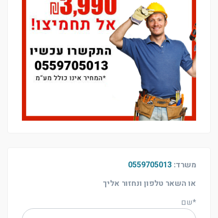
משרד:
0559705013
או השאר טלפון ונחזור אליך
*שם