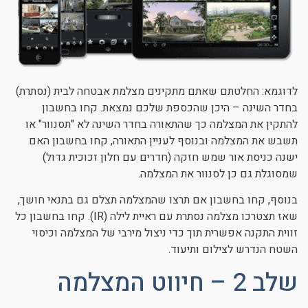
לדוגמא: החלטתם שאתם מתקינים מצלמת אבטחה לבית (נסתרת)
בחדר השינה – היכן שהכספת שלכם נמצאת. קחו בחשבון
להתקין את המצלמה כך שהתאורה בחדר השינה לא "תסנוור" או
תשבש את המצלמה ובנוסף לעניין התאורה, קחו בחשבון האם
ישנה כניסת אור שמש חזקה (חדרים עם חלון זכוכית גדול)
שמסוגלת גם כן לסנוור את המצלמה.
בנוסף, קחו בחשבון אם תרצו שהמצלמה תצלם גם בתנאי חושך,
שאז תצטרכו מצלמה נסתרת עם ראיית לילה (IR). קחו בחשבון כל
זווית התקנה אפשרית תוך כדי ניצול מירבי של המצלמה וכיסוי
השטח הנדרש לצילום ותיעוד.
שלב 2 – חיווט המצלמה