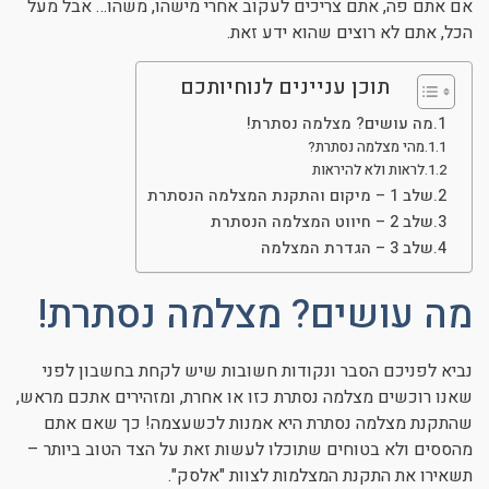
אם אתם פה, אתם צריכים לעקוב אחרי מישהו, משהו… אבל מעל
ניגודיות כהה
brightness_low
הכל, אתם לא רוצים שהוא ידע זאת.
הוסף קו תחתון לקישורים
format_underlined
תוכן עניינים לנוחיותכם
סמן קישורים
font_download
מה עושים? מצלמה נסתרת!
מהי מצלמה נסתרת?
לאפס את כל האפשרויות
cached
לראות ולא להיראות
שלב 1 – מיקום והתקנת המצלמה הנסתרת
שלב 2 – חיווט המצלמה הנסתרת
שלב 3 – הגדרת המצלמה
מה עושים? מצלמה נסתרת!
נביא לפניכם הסבר ונקודות חשובות שיש לקחת בחשבון לפני
שאנו רוכשים מצלמה נסתרת כזו או אחרת, ומזהירים אתכם מראש,
שהתקנת מצלמה נסתרת היא אמנות לכשעצמה! כך שאם אתם
מהססים ולא בטוחים שתוכלו לעשות זאת על הצד הטוב ביותר –
תשאירו את התקנת המצלמות לצוות "אלסק".