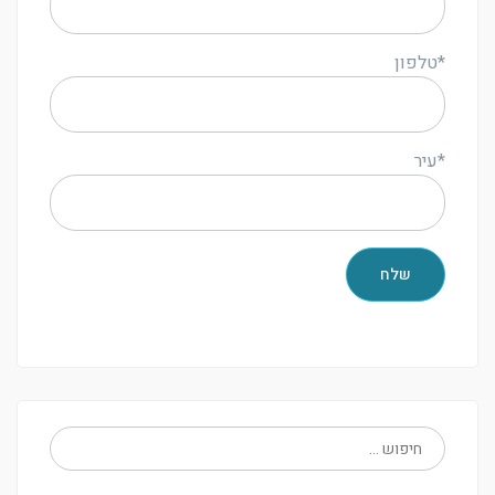
*טלפון
*עיר