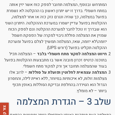
המתרחש ובנוסף, המצלמה תחובר לספק כוח אשר יזין אותה
במתח חשמלי. בדרך זו יש יתרון ראשון בו ההקלטה לא נשמרת
בפועל במצלמה, כך שהיה ונגרם נזק כזה או אחר למצלמה,
ההקלטות בפועל עדיין ישמרו במערכת הההקלטה. היתרון השני
הוא שבדרך זו נוכל לחבר למערכת ההקלטה וגם לספק הכוח
שמזין את המצלמה סוללת גיבוי למקרה של הפסקת חשמל
יזומה\לא יזומה, שאז, המצלמה תמשיך לצלם בפועל ומערכת
ההקלטה תקליט בפועל (דורש UPS).
חיווט המצלמה למקור מתח חשמלי בלבד
– המצלמה תכיל
בתוכנה כרטיס זכרון מובנה אשר בו מתבצעות ההקלטות בפועל
בעוד שהמצלמה תחובר אך ורק למקור מתח חשמלי.
המצלמה עצמאית לחלוטין ופועלת על סוללות
– לרוב אלו
מצלמות זולות, לא איכותיות במיוחד, ללא ראיית לילה, והחסרון
הגדול הוא הטירדה בהחלפת ובדיקת הסוללות באופן תכוף
ביותר – לא מומלץ.
שלב 3 – הגדרת המצלמה
צור קשר