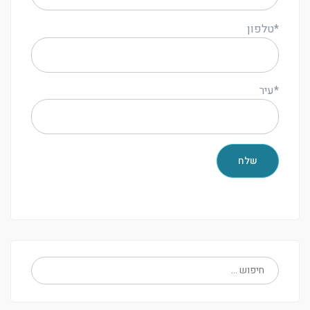
*טלפון
*עיר