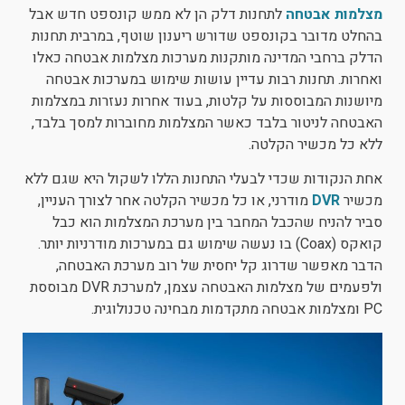
מצלמות אבטחה
לתחנות דלק הן לא ממש קונספט חדש אבל
ניגודיות כהה
brightness_low
בהחלט מדובר בקונספט שדורש ריענון שוטף, במרבית תחנות
הוסף קו תחתון לקישורים
format_underlined
הדלק ברחבי המדינה מותקנות מערכות מצלמות אבטחה כאלו
ואחרות. תחנות רבות עדיין עושות שימוש במערכות אבטחה
סמן קישורים
font_download
מיושנות המבוססות על קלטות, בעוד אחרות נעזרות במצלמות
האבטחה לניטור בלבד כאשר המצלמות מחוברות למסך בלבד,
לאפס את כל האפשרויות
cached
ללא כל מכשיר הקלטה.
אחת הנקודות שכדי לבעלי התחנות הללו לשקול היא שגם ללא
מכשיר
DVR
מודרני, או כל מכשיר הקלטה אחר לצורך העניין,
סביר להניח שהכבל המחבר בין מערכת המצלמות הוא כבל
קואקס (Coax) בו נעשה שימוש גם במערכות מודרניות יותר.
הדבר מאפשר שדרוג קל יחסית של רוב מערכת האבטחה,
ולפעמים של מצלמות האבטחה עצמן, למערכת DVR מבוססת
PC ומצלמות אבטחה מתקדמות מבחינה טכנולוגית.