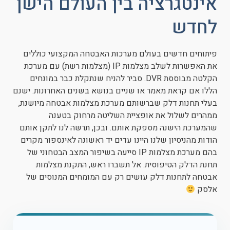
אינטגרציה בין העולם הישן
לחדש
פיתוחים חדשים בעולם מערכות האבטחה המקצועי כוללים
את האפשרות לשלב מצלמות IP (מצלמות רשת) עם מערכת
הקלטה מבוססת DVR. סביר להניח שנתקלת כבר במונחים
הללו אם קראת מאמר או שניים בנושא בשנים האחרונות. ישנם
בעלי תחנות דלק שברשותם מערכת מצלמות אבטחה מיושנת,
ממהרים לשלול את אופציית השליטה מרחוק בטענה
שהמערכת הישנה מספקת אותם. ובכן, תרשה לנו לתקן אותם
הודות מהניסיון שלנו היינו עדים יד ראשונה לאינספור מקרים
בהם מערכת מצלמות IP סייעה בשיפור המצב הבטחוני של
תחנת הדלק הטיפוסית. אל תשברו ראש, התקנת מצלמות
אבטחה לתחנות דלק עושים רק עם המומחים המנוסים של
אלסק