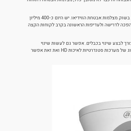
מערכות של מצלמות אנלוגיות המבוססות על כבלים, עדיין שולטות בשוק מצלמות אבטחת הווידיאו. יש היום כ-400 מיליון
 הפכה לדרישה ולעדיפות הראשונה בקרב לקוחות הקצה
ש במצלמות דהאוווה המשובחות בטכנולוגיית HD יש צורך לבצע שינוי בכבלים. אפשר גם לעשות שינוי
למצלמות אבטחה וטכנולוגיית HDCVI, היא המשתלמת ביותר לשדרוג של מערכות סטנדרטיות לאיכות HD ואת זאת אפשר