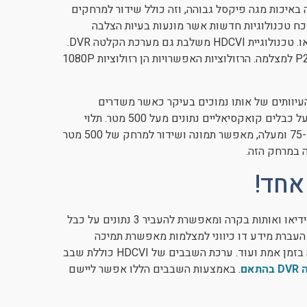
חה דאווה באיכות מגה פיקסל גבוהה, וזה כולל שידור למרחקים
כח טכנולוגיות חדשות אשר מונעות בעיות הצלבה
ויוצרות בהירות, צבע ועוד יכולות המשפרות את איכות צילום הווידיאו. טכנולוגיית HDCVI משלבת גם מערכת הקלטה DVR.
היא בנויה בטופולוגיה של כוכב כאשר ה-DVR משמש כצומת ל-P2P למצלמה. הרזולוציות האפשרויות הן רזולוציות 1080P
, מונע את העיוותים של אותו נמוכים בעיקר כאשר משדרים
למרחקים. גם בטכנולוגיה זו כמו ב-AHD וכן TVI אפשר להעביר מעל כבלים קואקסיאליים נתונים מעל 500 מטר. תלוי
כמובן בסוג הכבל והמומלצים למרחק כזה הם 75-3 ו-75-5. כבל 75-5 ומעלה, מאפשר תמונה ושידור למרחק של 500 מטר
ה במרחק הזה.
הטכנולוגיה החדשה של מצלמות אבטחה דאווה כוללת אודיו, אות וידיאו ואותות בקרה ומאפשרת להעביר 3 נתונים על כבל
 העברת מידע דו כיווני למצלמות מאפשרת תמיכה
בפונקציות כמו פוקוס, שליטה ובקרה על תכונות המצלמה, אזעקה בזמן אמת ועוד. ערכת השבבים של HDCVI כוללת שבב
אם
. באמצעות השבבים הללו אפשר ליישם