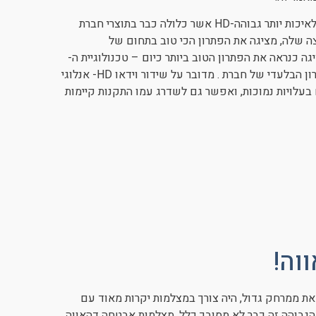
היום כל העולם עובר מאיכות צילום במצלמות אבטחה סטנדרטיות לאיכות יותר גבוהה-HD אשר כלולה כבר בתוצרי חברת
ת. טכנולוגיה זו אשר חברת DAHUA היא החלוצה שלה, מציגה את הפתרון הכי טוב בתחום של
מצלמות אבטחה. חברת Dahua העולמית הציגה כנראה את הפתרון הטוב ביותר כיום – טכנולוגיית ה-
High Definition Composite Video Interface – HDCVI הנה הפתרון הבלעדי של חברת . מדובר על שידור וידאו HD- אנלוגי
שידור HD גם למרחקים ארוכים בעלויות נמוכות, ואפשר גם לשדרג עמו התקנות קיימות
וה!
ת ממרחק גדול, היה צורך במצלמות יקרות מאוד עם
ה הגבוהה זה כבר לא מסובך כלל, מצלמות אבטחה דהאווה