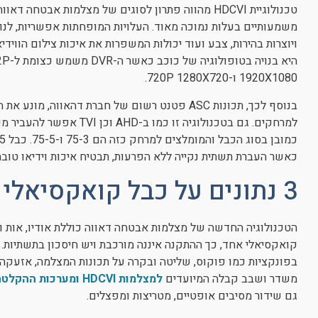
טכנולוגיית HDCVI מהווה פתרון לסוגים של מצלמות אבט
משמעותיים בעלות נמוכה מאוד. העלויות המופחתות אפשריות, לנו
1920X1080 ו-720P 1280X720.
בנוסף לכך, תכונות ASC פטנט רשום של חברת דהאווה
כאשר העברת תשתית נקייה ללא הפרעות, תבטיח איכות וידיאו טוב
3 נתונים על כבל קואקסיאלי אחד!
קואקסיאלי אחד, כך ההתקנה איננה מורכבת ויש חיסכון בתשתיות.
משדר ושבב קבלה המיועדים
למצלמות HDCVI
ומערכות ההקלטה DVR בהת
גם שידור מסיבים אופטיים, מטריצות ומפצלים.