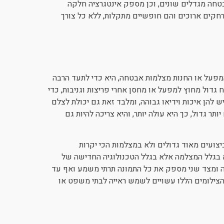
בטחה מגדלים שונים, וכן מספק אינטגרציה חלקה
 אנלוגיים. בזכות כך הופכים שידורי ה-HD גם למרחקים ארוכים והם חופשיים מתקלות, ללא כל צורך
פעל או החנות מצלמות אבטחה, היא כדי לתעד הרבה
דול מחוץ למפעל או מחסן אחרי פריצות וגניבות, כדי
 להן איכות וידיאו גבוהה, ומלבד זאת גם יכולת לצלם
ר גדול, כך היא עולה יותר, והיא צריכה להיות גם
צועים מאוד גדולים ולא במצלמות הכי יקרות
 בגלל המצלמה אלא בגלל הטכנולוגיה החדישה של
ה ומצד שני מספק את כל התמונה תרתי משמע ואף עד
ה שהצילומים הללו עשויים לשמש ראייה לבתי משפט או