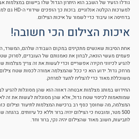
גודלו הזעיר של השבב הוא היתרון הגדול שלו ביישום במצלמות א
למערכות הקלטה
בדחיסה או עיבוד כדי לשמור על איכות הצילום.
איכות הצילום הכי חשובה!
אחת הסיבות שאנשים מתקינים במקום העבודה שלהם, המשרד, המ
פעמים מעשי הונאה, לבחון את נאמנותם של העובדים, לסרוק שטח ג
להגיע לכיווני חקירה אפשריים וכדי לעשות את זה צריך מצלמות שיש
מרחק גדול. ידוע הוא כי ככל שהמצלמה אמורה לכסות שטח צילום יות
משוכללת מאוד כדי להצליח לתעד למרחק.
החידוש במותג מצלמות אבטחה דאווה הוא שהן מסוגלות להגיע לבי
שמותאמות לכיסוי שטח גדול, אלא שהן מסוגלות לעשות את זה לא
המצלמה, מה שחוסך כסף רב ברכישת המצלמות לתיעוד וצילום כז
500 מטר, ומובטח כי הצילום יהיה ברור וללא כל עיוותים. בהנח
לתביעות, חשוב מאוד שהצילום יהיה נקי, ברור וחד.