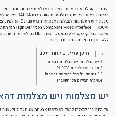
דהאווה, דאווה הסיני
טכנולוגיות מתקדמות ל
על גבי כבל קואקסיאלי, המאפשר 
ללא צורך בהחלפת התשתית הקיימת.
תוכן עניינים לנוחיותכם
יש מצלמות ויש מצלמות דהאווה!
מה זה טכנולוגיית HDCVI?
3 נתונים על כבל קואקסיאלי אחד!
איכות הצילום הכי חשובה!
יש מצלמות ויש מצלמות דהאו
עד היום כדי להצליח לתעד במצלמות אבטחה שטח גדול ולעשות זא
רזולוציות משובחות וכן בהתקנות מורכבות. היום בזאת הטכנולוגי