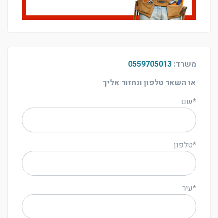
משרד:
0559705013
או השאר טלפון ונחזור אליך
*שם
*טלפון
*עיר