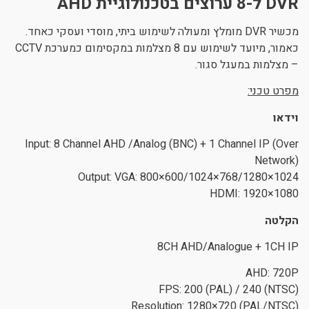
DVR ל-8 ערוצים בטכנולוגיית AHD
ניגודיות כהה
brightness_low
מכשיר DVR מומלץ ומעולה לשימוש ביתי, מוסדי ועסקי כאחד.
הוסף קו תחתון לקישורים
format_underlined
כאמור, מיועד לשימוש עם 8 מצלמות במקסימום כמערכת CCTV
– מצלמות במעגל סגור.
סמן קישורים
font_download
מפרט טכני:
לאפס את כל האפשרויות
cached
וידאו
Input: 8 Channel AHD /Analog (BNC) + 1 Channel IP (Over
Network)
Output: VGA: 800×600/1024×768/1280×1024
HDMI: 1920×1080
הקלטה
8CH AHD/Analogue + 1CH IP
AHD: 720P
FPS: 200 (PAL) / 240 (NTSC)
Resolution: 1280×720 (PAL/NTSC)