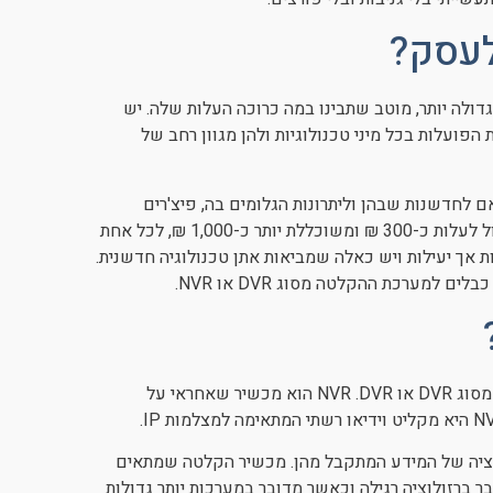
לעסק?
מצלמות לעסק שלכם או גדולה יותר, מוטב שתבינו במה כרוכה העלות שלה. יש
ות או אנאלוגיות הפועלות בכל מיני טכנולוגיות ולהן מגוון רחב של
 לחדשנות שבהן וליתרונות הגלומים בה, פיצ'רים
מורכבים ויכולות אנאליטיות משוכללות. מחיר בסיסי של מצלמה יכול לעלות כ-300 ₪ ומשוכללת יותר כ-1,000 ₪, לכל אחת
ות אך יעילות ויש כאלה שמביאות אתן טכנולוגיה חדשנית.
כל מערכת הקלטה של מצלמות אבטחה, מתחברת למכשיר הקלטה מסוג DVR או NVR .DVR הוא מכשיר שאחראי על
וציה של המידע המתקבל מהן. מכשיר הקלטה שמתאים
מות יכול לעלות כ-2,000 ₪ כאשר מדובר ברזולוציה רגילה וכאשר מדובר במערכות יותר גדולות