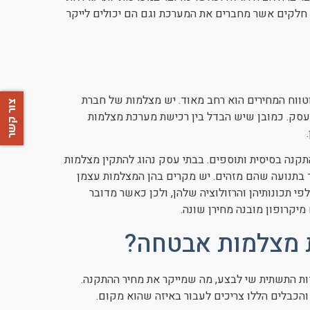
 חלקים אשר מחברים את המערכת וגם הם יכולים לייקר
ווח המחירים הוא רחב מאוד. יש מצלמות של חברת
צור קשר
מעסק לעסק. כמובן שיש הבדל בין רכישת מערכת מצלמות
ת מעל 7,000 ש"ח וזה לא כולל התקנה בסיסית ותוספים. בבתי עסק נהוג להתקין מצלמות
התמקד בתנועה שהם מזהים. יש מקרים בהן המצלמות עצמן
 תכונותיהן והרזולוציה שלהן, ולכן כאשר מדובר
יקרופון מובנה מחירן שונה.
 מצלמות אבטחה?
תנה בהתאם לעבודות התשתית שי לבצע, מה שמייקר את מחיר ההתקנה.
כבלים הללו צריכים לעבור באיזה שהוא מקום.