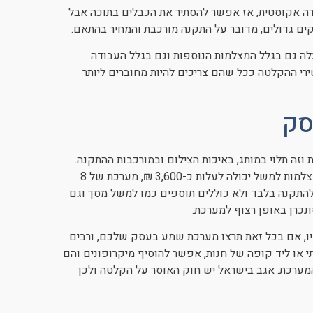
 אקוסטית, אז אפשר להסתיר את הכבלים בתוכה אבל
קים גדולים, מדובר על התקנה מורכבת והמחיר בהתאם.
לה גם בגלל המצלמות הנוספות וגם בגלל העבודה
י ההקלטה ככל שהם צריכים להיות מחוברים ליותר
סק
 משתנים לגבי מחירה של מערכת אבטחה 8 מצלמות וזה תלוי במותג, באיכות הצילום ובמורכבות ההתקנה.
המחירים משתנים ממקום למקום אבל באופן כללי התקנה של 3 מצלמות למשל יכולה לעלות כ-3,600 ₪, מערכת של 8
הללו מתייחסים נטו להתקנה בלבד ולא כוללים תוספים כמו למשל מסך וגם
נכרן באופן רצוף למערכת.
יו, אם בכל זאת תרצו מערכת שמע בעסק שלכם, ורבים
או ליד קופה של חנות, אפשר להוסיף מיקרופונים והם
מערכת. אגב בישראל יש חוק האוסר על הקלטה ולכן