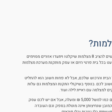
מערכת אבטחה 8 מצלמות מיועדת בדרך כלל למקום גדול בו מבקשים להציב 8 מצלמות שיקלטו ויתעדו אזורים מסוימים
ר כל המצלמות מתחברות למערכת DVR אחת. כמעט בכל בית פרטי היום או עסק מותקנת מערכת מצלמות
 הבית והרכוש שלכם, אבל לא פחות חשוב הוא להחליט
שוב לכם. בנוסף בשיקולי התקנת המצלמות גם עלות
ם למצלמה עם ראיית לילה ועוד.
מחירן של מצלמות אבטחה לעסק עלולות להגיע לסכומים די גבוהים כמו למשל 5,000 ₪ ומעלה, אבל אם יש לכם עסק
 כמובן שנחיצותן אינה מוטלת בספק וגם העובדה
יתי בלי גניבות ובלי פורצים.