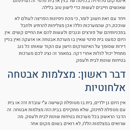
אינטרקום טלוויזיה בכניסה של בנין או בית פרטי. זה המינימום
שאנשים חייבים לעשות כדי לישון טוב בלילה.
ויחד עם זאת חשוב לומר, כי מכת ניסיונות הפריצה לעולם לא
שוככת, רק שהמערכות הללו אכן מצליחות להרתיע ולחבל
בתכניותיהם של פורצים וגנבים ולעשות להם את החיים קשים. אין
היום כמעט בית פרטי שאין בו מערכת אבטחה או אזעקה ואין בניין
דירות שסומך על האינטרקום הישן עם הקוד שאותו כל גנב
מתחיל יכול לגלות אחרי דקה. במאמר זה נציג לכם מערכות
בטיחות שונות לבית ולעסק.
דבר ראשון: מצלמות אבטחה
אלחוטיות
אין היום גן ילדים, בית בו מטופלת קשישה ע"י עובדת זרה או בית
עם מטפלת לתינוק, שלא מתקינים בבית הזה מצלמות אבטחה. זה
הדבר הראשון בכל מערכות בטיחות שונות לבית ולעסק. מה
שרואים במצלמות הללו, לא רואים בשום מקום אחר.