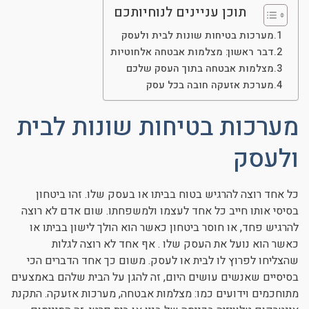
תוכן עניינים לנוחיותכם
ניגודיות כהה
brightness_low
מערכות בטיחות שונות לבית ולעסק
הוסף קו תחתון לקישורים
format_underlined
דבר ראשון: מצלמות אבטחה אלחוטיות
סמן קישורים
font_download
מצלמות אבטחה בתוך העסק שלכם
מערכת אזעקה חובה בכל עסק
לאפס את כל האפשרויות
cached
מערכות בטיחות שונות לבית
ולעסק
כל אחד רוצה להרגיש בטוח בביתו או בעסק שלו. זהו ביטחון
בסיסי אותו חייב כל אחד לעצמו ולמשפחתו. שום אדם לא רוצה
להרגיש פחד, או חוסר ביטחון כאשר הוא הולך לישון בביתו או
כאשר הוא נועל את העסק שלו . אף אחד לא רוצה לגלות
שהצליחו לפרוץ לו לבית או לעסק. משום כך אחד הדברים הכי
בסיסיים שאנשים עושים היום, זה להגן על הבית שלהם באמצעים
מתוחכמים וידועים כמו: מצלמות אבטחה, מערכות אזעקה. התקנת