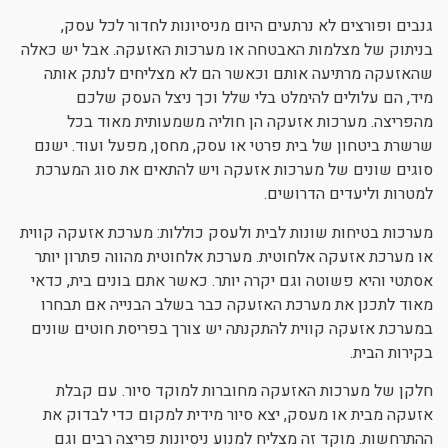
גנבים ופורצים לא נרתעים היום מניסיונות לחדור לכל עסק,
בניתוק של מצלמות האבטחה או מערכות האזעקה. אבל יש כאלה
שהאזעקה מרתיעה אותם וכאשר הם לא מצליחים לנתק אותה
מיד, הם עלולים להימלט בלי שלל וכך ניצל העסק שלכם
מהפריצה. מערכות אזעקה הן חוליה משמעותית מאוד בכל
שרשרת ביטחון של בית פרטי או עסק, מחסן, מפעל ועוד. ישנם
סוגים שונים של מערכות אזעקה ויש להתאים את סוג המערכת
למטרות וליעדים הדרושים.
מערכות בטיחות שונות לבית ולעסק כוללות: מערכת אזעקה קווית
או מערכת אזעקה אלחוטית. מערכת אלחוטית מהווה פתרון יותר
אסתטי והיא פשוטה וגם יקרה יותר. כאשר אתם בונים בית, כדאי
מאוד לתכנן את מערכת האזעקה כבר בשלב הבנייה אם תבחרו
במערכת אזעקה קווית להתקנתה יש צורך בפריסת חוטים שונים
בקירות הבית.
חלקן של מערכות האזעקה מחוברות למוקד סיור. עם קבלת
אזעקה מבית או מעסק, יצא סיור מידית למקום כדי לבדוק את
ההתרחשות. מוקד זה מצליח למנוע ניסיונות פריצה רבים וגם