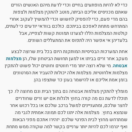
כדי לא להיות מופתעים בחיים וכדי לדעת מיהם האנשים הזרים
שאתם מכניסים אליכם הביתה, מוטב להתקין מצלמות ולצפות
בהם מדי פעם, כדי להפסיק לחשוש וכדי להמשיך לעקוב אחרי
המתרחש מתחת לאפכם בביתכם. כולכם בוודאי יודעים כי לעתים,
קולטות המצלמות הללו לצערנו תמונות קשות לצפייה, אבל
בלעדיהן אי אפשר היה לתפוס את המתעללים השונים.
אחת המערכות הבסיסיות המותקנת היום בכל בית שרוצה לבצע
מעקב אחר זרים בביתו או למען תחושת הביטחון שלו, הן
מצלמות
אבטחה
. מי שלא רוצה יותר מדי חווטים וחוטים יכול פשוט להתקין
מצלמות אלחוטיות. מצלמות אלה יכולות להעביר את הסרטונים
בזמן אמת אליכם או להישמר בענן כד שתצפו בהן.
מומלץ להתקין מצלמות אבטחה גם בתוך הבית וגם מחוצה לו. כך
תוכלו לדעת גם מה קורה בחוץ ולגלות אם יש זרים שחודרים
לחצר שלכם, ומתעניינים למשל ברכב שלכם או בכל רכוש אחר
שנמצא בחוץ. מצלמות אלה יתנו לכם תמונה אמתית לגבי מה
שמתרחש מחוץ לבית הפרטי שלכם. יזהירו אתכם מפני הבאות
ואף יגרמו לכם להיות יותר ערניים בקשר למה שקורה ממש מתחת