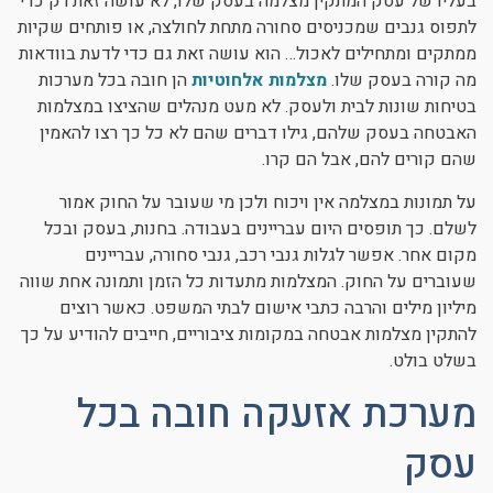
בעליו של עסק המתקין מצלמה בעסק שלו, לא עושה זאת רק כדי
לתפוס גנבים שמכניסים סחורה מתחת לחולצה, או פותחים שקיות
ממתקים ומתחילים לאכול… הוא עושה זאת גם כדי לדעת בוודאות
מה קורה בעסק שלו.
מצלמות אלחוטיות
הן חובה בכל מערכות
בטיחות שונות לבית ולעסק. לא מעט מנהלים שהציצו במצלמות
האבטחה בעסק שלהם, גילו דברים שהם לא כל כך רצו להאמין
שהם קורים להם, אבל הם קרו.
על תמונות במצלמה אין ויכוח ולכן מי שעובר על החוק אמור
לשלם. כך תופסים היום עבריינים בעבודה. בחנות, בעסק ובכל
מקום אחר. אפשר לגלות גנבי רכב, גנבי סחורה, עבריינים
שעוברים על החוק. המצלמות מתעדות כל הזמן ותמונה אחת שווה
מיליון מילים והרבה כתבי אישום לבתי המשפט. כאשר רוצים
להתקין מצלמות אבטחה במקומות ציבוריים, חייבים להודיע על כך
בשלט בולט.
מערכת אזעקה חובה בכל
עסק