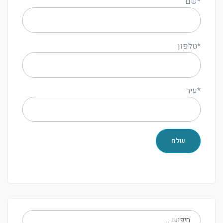
*שם
*טלפון
*עיר