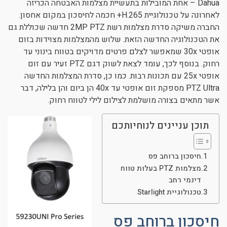
Dahua – אחת המובילות בתעשיית מצלמות האבטחה הכריזה
ניגודיות כהה
brightness_low
לאחרונה על טכנולוגיית H.265+ חכמה לחיסכון במקום אחסון.
החברה משיקה סדרת מצלמות רשת 2MP PTZ חדשה שכוללת גם
הוסף קו תחתון לקישורים
format_underlined
את הטכנולוגיה החדשה הזאת. שלוש מהמצלמות מצוידות בזום
סמן קישורים
font_download
אופטי 30x שמאפשר לצלם פרטים מדויקים בטווח בינוני עד
רחוק. בנוסף לכך, עומד לצאת לשוק דגם PTZ זעיר עם זום
לאפס את כל האפשרויות
cached
אופטי 25x עם תכונות רבות. כמו כן, סדרת המצלמות החדשה
PTZ Ultra מספקת זום אופטי עד 40x הן ביום והן בלילה, דבר
אשר מתאים בצורה מושלמת לצילום לילי לטווח רחוק.
תוכן עניינים לנוחיותכם
חיסכון ברוחב פס
מצלמות PTZ בעלות טווח
דינמי רחב
טכנולוגיית Starlight
חיסכון ברוחב פס