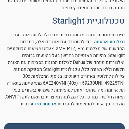
האזורים הבהירים והחשוכים ביותר של הסצנה משתלבים לקבלת
תמונה ברורה יותר בתנאים קיצוניים.
טכנולוגיית Starlight
יצירת תמונות ברורות במקומות חשוכים יכולה להוות אתגר עבור
מצלמות אבטחה
. כדי להתמודד עם אתגרים אלה, הסדרות
החדשות של מצלמות 2MP PTZ, Pro ו-Ultra מציעות טכנולוגיית
Starlight. בהיותה מאופיינת בחיישן בעל ביצועים גבוהים
ואלגוריתם מיוחד של Dahua לצילום תמונות בסביבות עם תאורה
חלשה וללא תאורה כלל, טכנולוגיית Starlight מספקת תמונות
צלולות לחלוטין באזורים חשוכים. בנוסף, המצלמות 30x
59230UNI, 49225TNI ו-6AE240VNI (40x) מתאפיינות בתאורה
תת-אדומה, מה שהופך אותן למתאימות לשימוש באזורים בעלי
תאורה חלשה. כמו כן, כל המצלמות מיוצרות בהתאם לתקן ONVIF,
מה שהופך אותן למתאימות למערכות
אבטחת מידע
רבות.