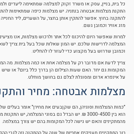
כל בית, בניין, עסק או משרד זקוק למצלמה שמתאימה ליעדים ול
התקנת מצלמות אבטחה בנתניה. יש מצלמות כיפה שמתאימות להתקנה
להתקנה בחוץ. אפשר להתקין אותן בחצר, על השערים, ליד החנייה ו
מזג אוויר וכמובן גשם.
למרות שאפשר היום להיכנס לכל אתר ולרכוש מצלמות, אנו מציעים
המצלמה לדרישות שלכם. יש המון שאלות שכל בעל בית צריך לשאו
וכמובן שדרוש בעל מקצוע כדי לעזור לו להחליט.
צריך לדעת אם מדובר רק על מצלמה אחת או כמה מצלמות. מה המטר
המקומות גם יחד. האם שעות הצילום הן בדרך כלל ביום? או שיש 
על אינפרא אדום ומסוגלת לצלם גם בחושך מוחלט.
מצלמות אבטחה: מחיר והתקנ
"כמות המצלמות וסוגיהן, הם שקןבעים את מחירן" אומר בעלים של
הוא בין 3000-4500 ₪. יש הבדל גם בסוגי המצלמה, יש
מהמתקינים והאם יש גישה לכל המקומות בהם יש צורך במצלמה.
רוב המתקינים מעניקים אחריות של שנה על ההתקנה וזה לגבי ההפ