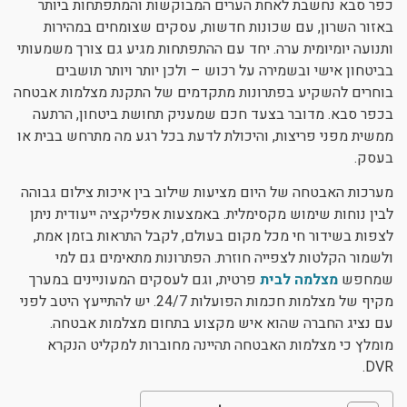
כפר סבא נחשבת לאחת הערים המבוקשות והמתפתחות ביותר
ניגודיות כהה
brightness_low
באזור השרון, עם שכונות חדשות, עסקים שצומחים במהירות
ותנועה יומיומית ערה. יחד עם ההתפתחות מגיע גם צורך משמעותי
הוסף קו תחתון לקישורים
format_underlined
בביטחון אישי ובשמירה על רכוש – ולכן יותר ויותר תושבים
סמן קישורים
font_download
בוחרים להשקיע בפתרונות מתקדמים של התקנת מצלמות אבטחה
בכפר סבא. מדובר בצעד חכם שמעניק תחושת ביטחון, הרתעה
לאפס את כל האפשרויות
cached
ממשית מפני פריצות, והיכולת לדעת בכל רגע מה מתרחש בבית או
בעסק.
מערכות האבטחה של היום מציעות שילוב בין איכות צילום גבוהה
לבין נוחות שימוש מקסימלית. באמצעות אפליקציה ייעודית ניתן
לצפות בשידור חי מכל מקום בעולם, לקבל התראות בזמן אמת,
ולשמור הקלטות לצפייה חוזרת. הפתרונות מתאימים גם למי
שמחפש
מצלמה לבית
פרטית, וגם לעסקים המעוניינים במערך
מקיף של מצלמות חכמות הפועלות 24/7. יש להתייעץ היטב לפני
עם נציג החברה שהוא איש מקצוע בתחום מצלמות אבטחה.
מומלץ כי מצלמות האבטחה תהיינה מחוברות למקליט הנקרא
DVR.