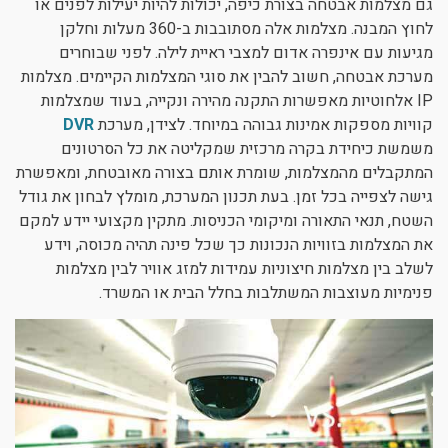
גם מצלמות אבטחה בצורת כיפה, יכולות להיות יעילות לפנים או
לחוץ המבנה. מצלמות אלה מסתובבות ב-360 מעלות וחלקן
מגיעות עם אינפרה אדום למצבי ראיית לילה. לפני שבוחרים
מערכת אבטחה, חשוב להבין את סוגי המצלמות הקיימים. מצלמות
IP אלחוטיות מאפשרות התקנה מהירה ונקייה, בעוד שמצלמות
קוויות מספקות אמינות גבוהה במיוחד. לצידן, מערכת
DVR
משמשת כיחידת בקרה מרכזית שמקליטה את כל הסרטונים
המתקבלים מהמצלמות, שומרת אותם בצורה מאובטחת, ומאפשרת
גישה לצפייה בכל זמן. בעת תכנון המערכת, מומלץ לבחון את גודל
השטח, תנאי התאורה ומיקומי הכניסות. מתקין מקצועי יידע למקם
את המצלמות בזוויות הנכונות כך שכל פינה תהיה מכוסה, וידע
לשלב בין מצלמות חיצוניות עמידות למזג אוויר לבין מצלמות
פנימיות מעוצבות המשתלבות בחלל הבית או המשרד.