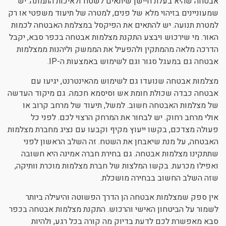
אבטחה שהיא בעלת חיישן שיתאים לשטח ולאיכות התמונה. יש
שמעוניינים בזיהוי מלא של פנים, למטרה של תיעוד משפטי או רק
למטרת תנועה. יש להתאים את הפיקסל במצלמת האבטחה לכמות
האור. מי שירכוש ויבצע התקנת מצלמות אבטחה בכפר סבא, יקבל
הדרכה מלאה מהמתקין ולהפעיל את הממשק וליהנות ממצלמות
אבטחה גם במעגל סגור וגם לשימוש באמצעות ה-IP.
מצלמות אבטחה שנועדו גם לשימוש מהאינטרנט, יגיעו עם
אבטחה כבדה שכולת חומת אש וסיסמא חכמה. גם מיקוד העדשה
של מצלמות האבטחה חשוב. למשל, תיעוד של מרחב קרוב או
אולי מרחב רחוק. יש לבחור את המרחק הרצוי לכם. לפני כל
פעולה מצדכם, בקשו ייעוץ מקיף וקבעו עם נציג מחברת מצלמות
האבטחה, על מנת שיאבחן את השטח. זה השלב הראשון לפני
שתתקינו מצלמות אבטחה. גם בחירת חברה אמינה היא חשובה
ואפילו מכרעת. בקשו המלצות של חברת מצלמות מוכרת וותיקה,
שזה השלב החשוב בבחירה מושכלת.
אין ספק שמצלמות אבטחה הן הדרך הפשוטה והיעילה ביותר
לשמור על הביטחון האישי והרכוש. התקנת מצלמות אבטחה בכפר
סבא מאפשרת לכם לדעת בדיוק מה קורה בכל רגע, ולהיות