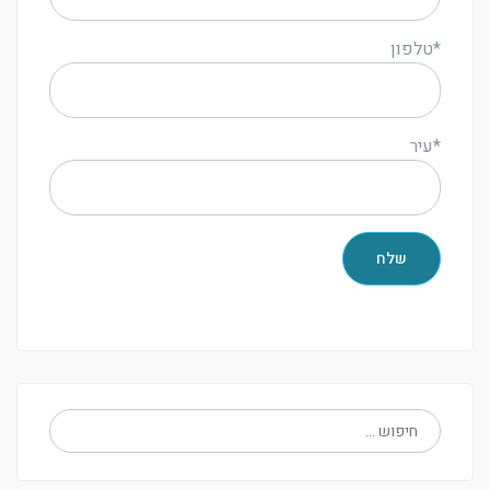
*טלפון
*עיר