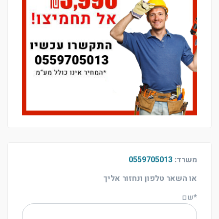
משרד:
0559705013
או השאר טלפון ונחזור אליך
*שם